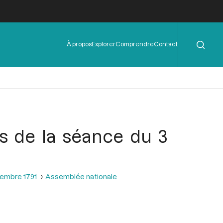
Rechercher
Menu
À propos
Explorer
Comprendre
Contact
de
l'en-
tête
ors de la séance du 3
tembre 1791
Assemblée nationale