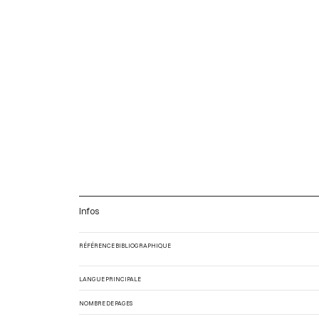
Infos
RÉFÉRENCE BIBLIOGRAPHIQUE
LANGUE PRINCIPALE
NOMBRE DE PAGES