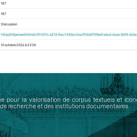
187
187
Discussion
https://iiif.persee.fr/b0e2cf11-597c-427d-8ac7-68bcc0acf13b/bf76fbe8-ebcd-4bae-8d18-45
10 octobre 2024 à 23:36
ée pour la valorisation de corpus textuels et ic
de recherche et des institutions documentaires.