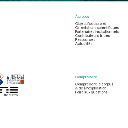
À propos
Objectifs du projet
Orientations scientifiques
Partenaires institutionnels
Contributeurs-trices
Ressources
Actualités
Menu
du
pied
de
Comprendre
page
Comprendre le corpus
Aide à l'exploration
Foire aux questions