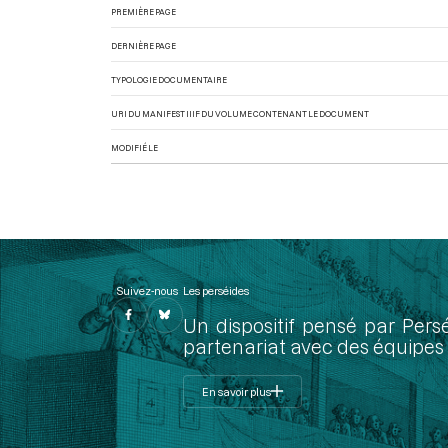
PREMIÈRE PAGE
DERNIÈRE PAGE
TYPOLOGIE DOCUMENTAIRE
URI DU MANIFEST IIIF DU VOLUME CONTENANT LE DOCUMENT
MODIFIÉ LE
Suivez-nous
Les perséides
Un dispositif pensé par Pers
partenariat avec des équipes 
En savoir plus