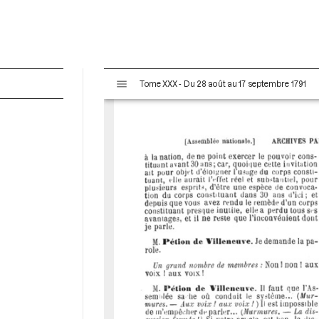
V
Tome XXX - Du 28 août au 17 septembre 1791
i
s
u
a
l
i
s
e
u
r
M
i
r
a
d
o