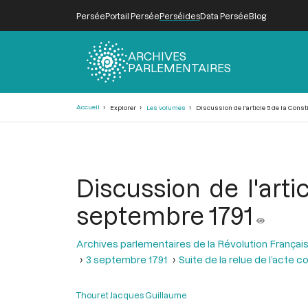
Persée
Portail Persée
Perséides
Data Persée
Blog
ARCHIVES
PARLEMENTAIRES
Fil
Accueil
Explorer
Les volumes
Discussion de l'article 5 de la Const
d'Ariane
Discussion de l'arti
septembre 1791
Archives parlementaires de la Révolution Françai
3 septembre 1791
Suite de la relue de l’acte c
Thouret Jacques Guillaume