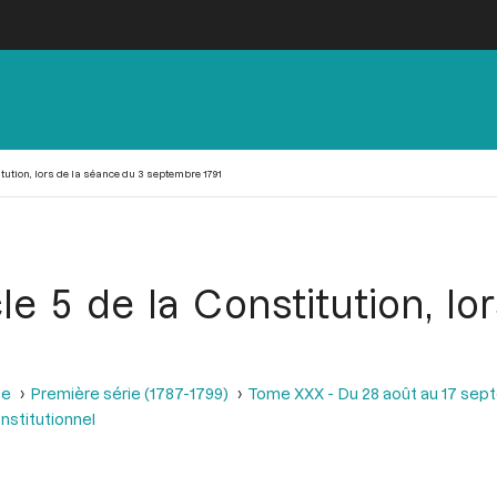
itution, lors de la séance du 3 septembre 1791
cle 5 de la Constitution, l
se
Première série (1787-1799)
Tome XXX - Du 28 août au 17 sep
onstitutionnel