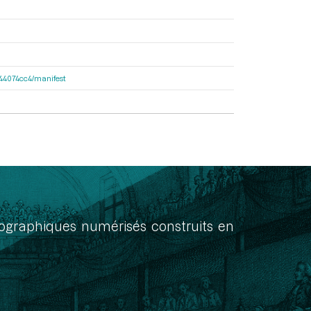
de44074cc4/manifest
onographiques numérisés construits en