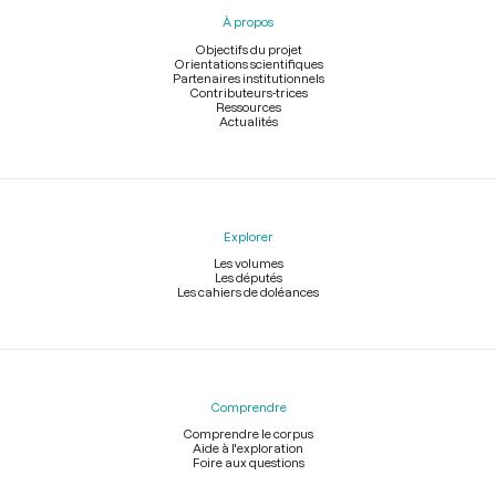
pied
À propos
de
page
Objectifs du projet
Orientations scientifiques
Partenaires institutionnels
Contributeurs-trices
Ressources
Actualités
Explorer
Les volumes
Les députés
Les cahiers de doléances
Comprendre
Comprendre le corpus
Aide à l'exploration
Foire aux questions