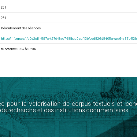
251
251
Déroulement des séances
https://iiif.persee.fr/b0e2cf11-597c-427d-8ac7-68bcc0acf13b/ced82648-f05a-4eb5-a87b-5
10 octobre 2024 à 23:06
ée pour la valorisation de corpus textuels et ic
de recherche et des institutions documentaires.