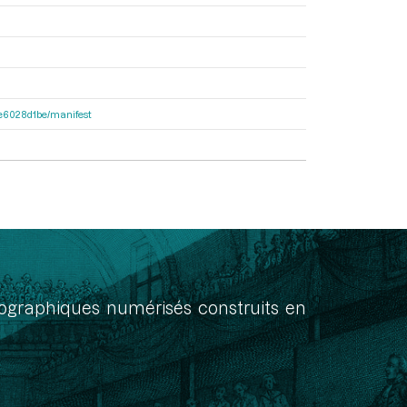
21e6028d1be/manifest
onographiques numérisés construits en