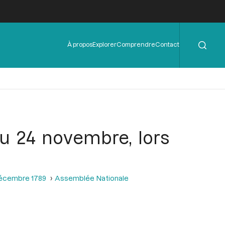
Rechercher
Menu
À propos
Explorer
Comprendre
Contact
de
l'en-
tête
u 24 novembre, lors
décembre 1789
Assemblée Nationale