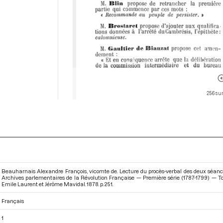
256 sur
Beauharnais Alexandre François, vicomte de. Lecture du procès-verbal des deux séanc
Archives parlementaires de la Révolution Française — Première série (1787-1799) —
Emile Laurent et Jérôme Mavidal. 1878. p. 251.
Français
1