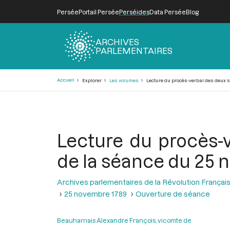
Persée
Portail Persée
Perséides
Data Persée
Blog
ARCHIVES
PARLEMENTAIRES
Fil
Accueil
Explorer
Les volumes
Lecture du procès-verbal des deux s
d'Ariane
Lecture du procès-
de la séance du 25 
Archives parlementaires de la Révolution Françai
25 novembre 1789
Ouverture de séance
Beauharnais Alexandre François, vicomte de