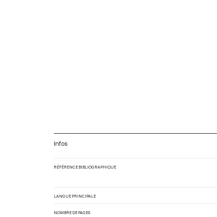
Infos
RÉFÉRENCE BIBLIOGRAPHIQUE
LANGUE PRINCIPALE
NOMBRE DE PAGES