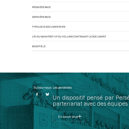
PREMIÈRE PAGE
DERNIÈRE PAGE
TYPOLOGIE DOCUMENTAIRE
URI DU MANIFEST IIIF DU VOLUME CONTENANT LE DOCUMENT
MODIFIÉ LE
Suivez-nous
Les perséides
Un dispositif pensé par Pers
partenariat avec des équipes 
En savoir plus