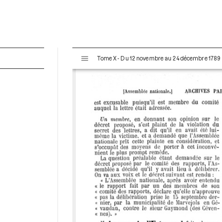
V
Tome X - Du 12 novembre au 24 décembre 1789
i
s
u
a
l
i
s
e
u
r
M
i
r
a
d
o