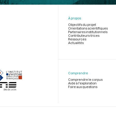
À propos
Objectifs du projet
Orientations scientifiques
Partenaires institutionnels
Contributeurs-trices
Ressources
Actualités
Menu
du
pied
de
Comprendre
page
Comprendre le corpus
Aide à l'exploration
Foire aux questions