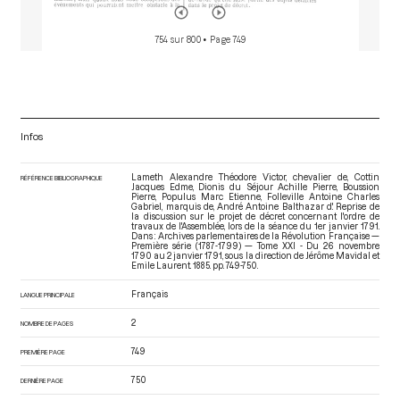
754 sur 800
• Page 749
Infos
Lameth Alexandre Théodore Victor, chevalier de, Cottin
RÉFÉRENCE BIBLIOGRAPHIQUE
Jacques Edme, Dionis du Séjour Achille Pierre, Boussion
Pierre, Populus Marc Etienne, Folleville Antoine Charles
Gabriel, marquis de, André Antoine Balthazar d'. Reprise de
la discussion sur le projet de décret concernant l'ordre de
travaux de l'Assemblée, lors de la séance du 1er janvier 1791.
Dans : Archives parlementaires de la Révolution Française —
Première série (1787-1799) — Tome XXI - Du 26 novembre
1790 au 2 janvier 1791
, sous la direction de Jérôme Mavidal et
Emile Laurent. 1885. pp. 749-750.
Français
LANGUE PRINCIPALE
2
NOMBRE DE PAGES
749
PREMIÈRE PAGE
750
DERNIÈRE PAGE