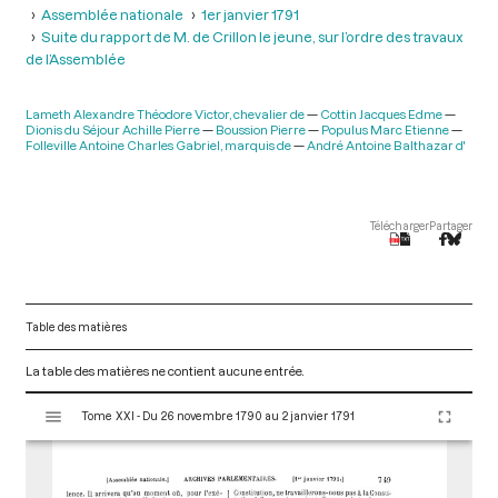
Assemblée nationale
1er janvier 1791
Suite du rapport de M. de Crillon le jeune, sur l’ordre des travaux
de l’Assemblée
Lameth Alexandre Théodore Victor, chevalier de
Cottin Jacques Edme
Dionis du Séjour Achille Pierre
Boussion Pierre
Populus Marc Etienne
Folleville Antoine Charles Gabriel, marquis de
André Antoine Balthazar d'
Télécharger
Partager
Table des matières
La table des matières ne contient aucune entrée.
V
Tome XXI - Du 26 novembre 1790 au 2 janvier 1791
i
s
u
a