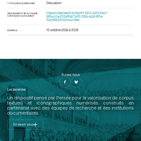
Discussion
TYPOLOGIE DOCUMENTAIRE
https://iiif.persee.fr/b0e2cf11-597c-427d-8ac7-
URI DU MANIFEST IIIF DU VOLUME
CONTENANT LE DOCUMENT
68bcc0acf13b/85473df1-325b-442d-8f3a-
74bcf9832102/manifest
10 octobre 2024 à 23:25
MODIFIÉ LE
Suivez-nous
Les perséides
Un dispositif pensé par Persée pour la valorisation de corpus
textuels et iconographiques numérisés construits en
partenariat avec des équipes de recherche et des institutions
documentaires.
En savoir plus