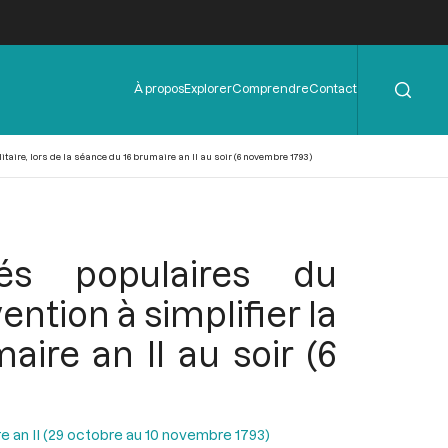
Rechercher
Menu
À propos
Explorer
Comprendre
Contact
de
l'en-
tête
aire, lors de la séance du 16 brumaire an II au soir (6 novembre 1793)
és populaires du
ntion à simplifier la
aire an II au soir (6
e an II (29 octobre au 10 novembre 1793)