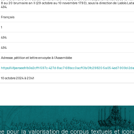
8 au 20 brumaire an II (29 octobre au 10 novembre 1793)
, sous la direction de Lodoïs La
494.
Français
1
494
494
Adresse, pétition et lettre envoyée à l’Assemblée
https://iiif.persee.fr/b0e2cf11-597c-427d-8ac7-68bcc0acf13b/3fc29820-5a05-4ed7-909d-
10 octobre 2024 à 23:41
ée pour la valorisation de corpus textuels et ic