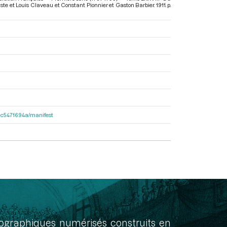
taste et Louis Claveau et Constant Pionnier et Gaston Barbier. 1911. p.
2dac5471694a/manifest
onographiques numérisés construits en