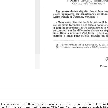
501 sur
Adresses des sans-culottes des sociétés populaires du département de Saône-et-Loire invit
du 16 brumaire an II au soir (6 novembre 1793). Dans : Archives parlementaires de la Ré