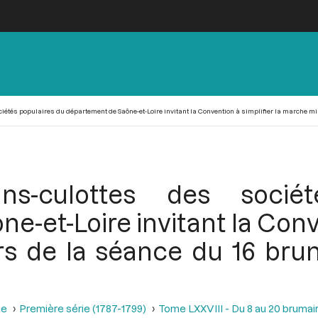
tés populaires du département de Saône-et-Loire invitant la Convention à simplifier la marche milit
ns-culottes des sociét
-et-Loire invitant la Conve
rs de la séance du 16 brum
se
Première série (1787-1799)
Tome LXXVIII - Du 8 au 20 brumair