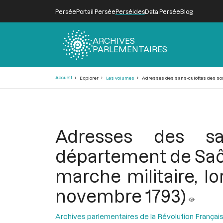
Persée
Portail Persée
Perséides
Data Persée
Blog
ARCHIVES
PARLEMENTAIRES
Fil
Accueil
Explorer
Les volumes
Adresses des sans-culottes des socié
d'Ariane
Adresses des sa
département de Saône
marche militaire, lo
novembre 1793)
Archives parlementaires de la Révolution Françai