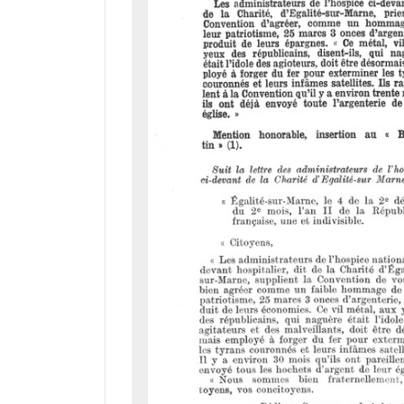
r
a
d
o
r