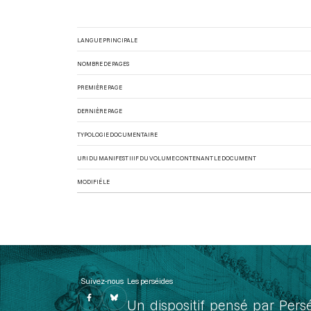
LANGUE PRINCIPALE
NOMBRE DE PAGES
PREMIÈRE PAGE
DERNIÈRE PAGE
TYPOLOGIE DOCUMENTAIRE
URI DU MANIFEST IIIF DU VOLUME CONTENANT LE DOCUMENT
MODIFIÉ LE
Suivez-nous
Les perséides
Un dispositif pensé par Pers