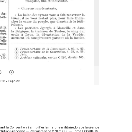
 804
• Page 494
ant la Convention à simplifier la marche militaire, lors de la séance
volution Française — Première série (1787-1799) — Tome LXXVIII - Du