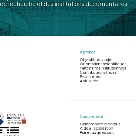
de recherche et des institutions documentaires.
À propos
Objectifs du projet
Orientations scientifiques
Partenaires institutionnels
Contributeurs-trices
Ressources
Actualités
Menu
du
pied
de
Comprendre
page
Comprendre le corpus
Aide à l'exploration
Foire aux questions