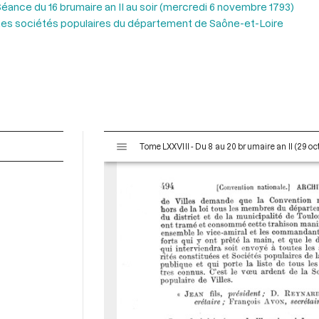
éance du 16 brumaire an II au soir (mercredi 6 novembre 1793)
tes sociétés populaires du département de Saône-et-Loire
V
Tome LXXVIII - Du 8 au 20 brumaire an II (29 o
i
s
u
a
l
i
s
e
u
r
M
i