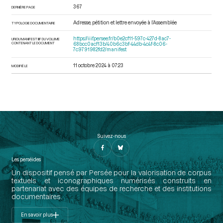
367
DERNIÈRE PAGE
Adresse, pétition et lettre envoyée à l’Assemblée
TYPOLOGIE DOCUMENTAIRE
https://iiif.persee.fr/b0e2cf11-597c-427d-8ac7-
URI DU MANIFEST IIIF DU VOLUME
CONTENANT LE DOCUMENT
68bcc0acf13b/40b6c3bf-44db-4c4f-8c06-
7c9791982fd2/manifest
11 octobre 2024 à 07:23
MODIFIÉ LE
Suivez-nous
Les perséides
Un dispositif pensé par Persée pour la valorisation de corpus
textuels et iconographiques numérisés construits en
partenariat avec des équipes de recherche et des institutions
documentaires.
En savoir plus