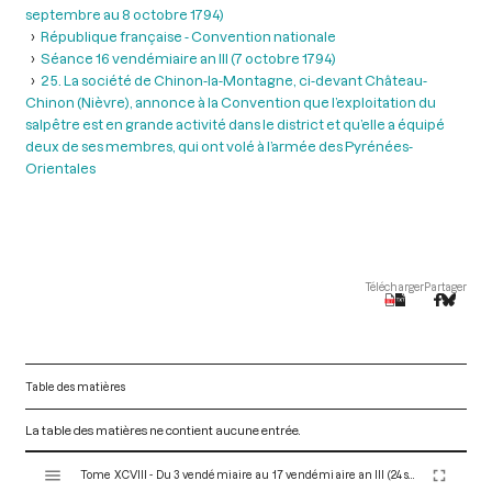
septembre au 8 octobre 1794)
République française - Convention nationale
Séance 16 vendémiaire an III (7 octobre 1794)
25. La société de Chinon-la-Montagne, ci-devant Château-
Chinon (Nièvre), annonce à la Convention que l’exploitation du
salpêtre est en grande activité dans le district et qu’elle a équipé
deux de ses membres, qui ont volé à l’armée des Pyrénées-
Orientales
Télécharger
Partager
Table des matières
La table des matières ne contient aucune entrée.
V
Tome XCVIII - Du 3 vendémiaire au 17 vendémiaire an III (24 septembre au 8 octobre 1794)
i