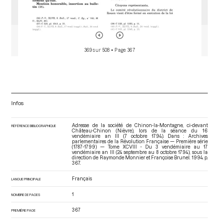
369 sur 508
• Page 367
Infos
Adresse de la société de Chinon-la-Montagne, ci-devant
RÉFÉRENCE BIBLIOGRAPHIQUE
Château-Chinon (Nièvre), lors de la séance du 16
vendémiaire an III (7 octobre 1794). Dans : Archives
parlementaires de la Révolution Française — Première série
(1787-1799) — Tome XCVIII - Du 3 vendémiaire au 17
vendémiaire an III (24 septembre au 8 octobre 1794)
, sous la
direction de Raymonde Monnier et Françoise Brunel. 1994. p.
367.
Français
LANGUE PRINCIPALE
1
NOMBRE DE PAGES
367
PREMIÈRE PAGE