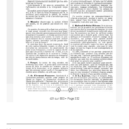
r
a
d
o
r
401 sur 800
• Page 332