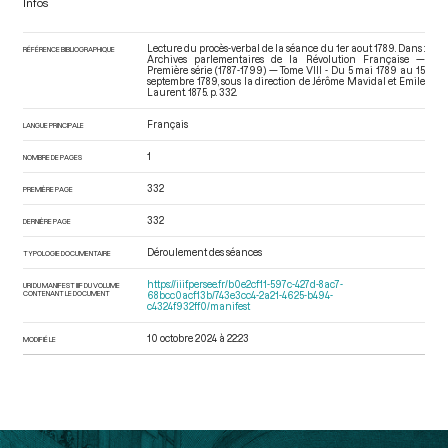
Infos
Lecture du procès-verbal de la séance du 1er aout 1789. Dans :
RÉFÉRENCE BIBLIOGRAPHIQUE
Archives parlementaires de la Révolution Française —
Première série (1787-1799) — Tome VIII - Du 5 mai 1789 au 15
septembre 1789
, sous la direction de Jérôme Mavidal et Emile
Laurent. 1875. p. 332.
Français
LANGUE PRINCIPALE
1
NOMBRE DE PAGES
332
PREMIÈRE PAGE
332
DERNIÈRE PAGE
Déroulement des séances
TYPOLOGIE DOCUMENTAIRE
https://iiif.persee.fr/b0e2cf11-597c-427d-8ac7-
URI DU MANIFEST IIIF DU VOLUME
CONTENANT LE DOCUMENT
68bcc0acf13b/743e3cc4-2a21-4625-b494-
c4324f932ff0/manifest
10 octobre 2024 à 22:23
MODIFIÉ LE