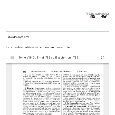
Télécharger
Partager
Table des matières
La table des matières ne contient aucune entrée.
V
Tome VIII - Du 5 mai 1789 au 15 septembre 1789
i
s
u
a
l
i
s
e
u
r
M
i