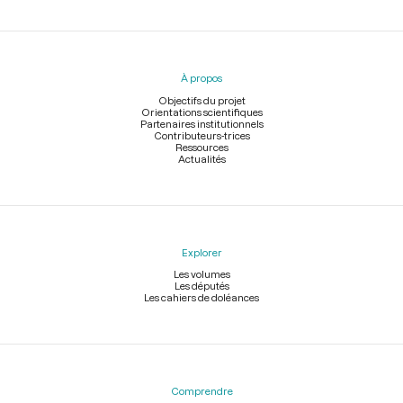
Menu
du
pied
À propos
de
page
Objectifs du projet
Orientations scientifiques
Partenaires institutionnels
Contributeurs-trices
Ressources
Actualités
Explorer
Les volumes
Les députés
Les cahiers de doléances
Comprendre