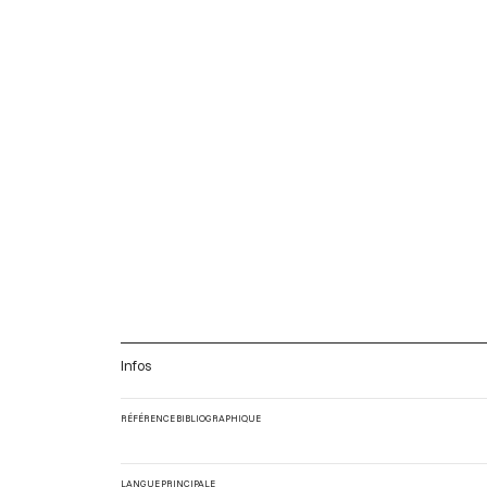
Infos
RÉFÉRENCE BIBLIOGRAPHIQUE
LANGUE PRINCIPALE