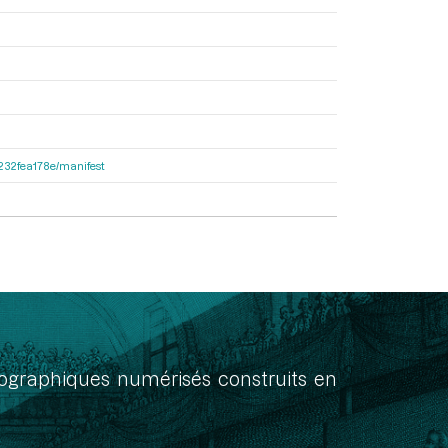
ea232fea178e/manifest
onographiques numérisés construits en