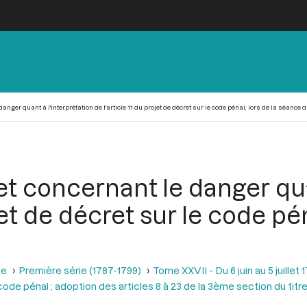
ger quant à l'interprétation de l'article 11 du projet de décret sur le code pénal, lors de la séance du
t concernant le danger quan
ojet de décret sur le code pé
se
Première série (1787-1799)
Tome XXVII - Du 6 juin au 5 juillet 
code pénal ; adoption des articles 8 à 23 de la 3ème section du titre