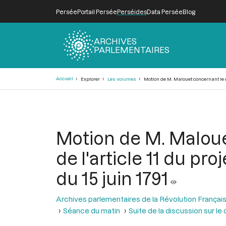
Persée
Portail Persée
Perséides
Data Persée
Blog
ARCHIVES
PARLEMENTAIRES
Fil
Accueil
Explorer
Les volumes
Motion de M. Malouet concernant le dan
d'Ariane
Motion de M. Maloue
de l'article 11 du pr
du 15 juin 1791
Archives parlementaires de la Révolution Françai
Séance du matin
Suite de la discussion sur le 