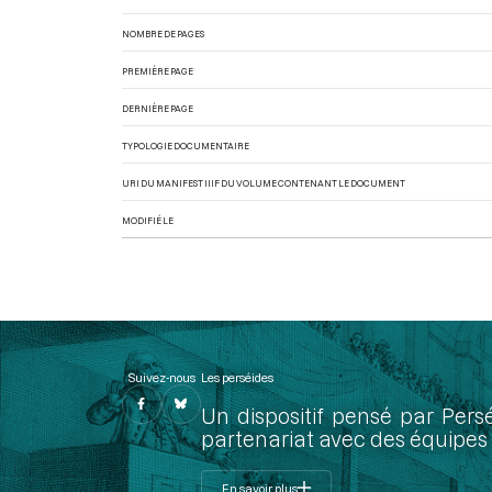
NOMBRE DE PAGES
PREMIÈRE PAGE
DERNIÈRE PAGE
TYPOLOGIE DOCUMENTAIRE
URI DU MANIFEST IIIF DU VOLUME CONTENANT LE DOCUMENT
MODIFIÉ LE
Suivez-nous
Les perséides
Un dispositif pensé par Pers
partenariat avec des équipes 
En savoir plus