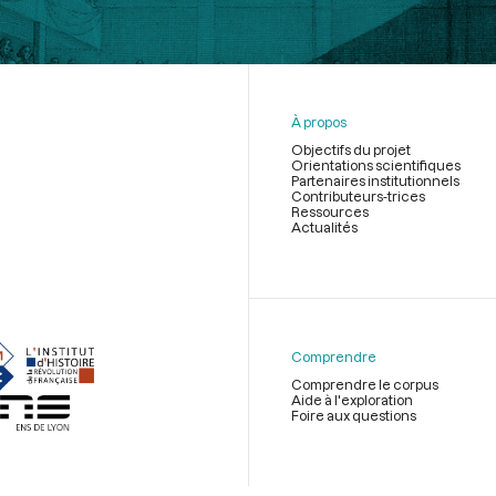
À propos
Objectifs du projet
Orientations scientifiques
Partenaires institutionnels
Contributeurs-trices
Ressources
Actualités
Menu
du
pied
de
Comprendre
page
Comprendre le corpus
Aide à l'exploration
Foire aux questions