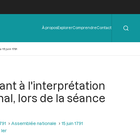
Rechercher
Menu
À propos
Explorer
Comprendre
Contact
de
l'en-
tête
 15 juin 1791
t à l'interprétation
nal, lors de la séance
1791
Assemblée nationale
15 juin 1791
 ler