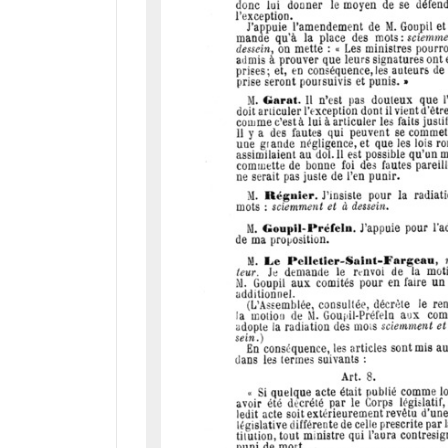
d
o
r