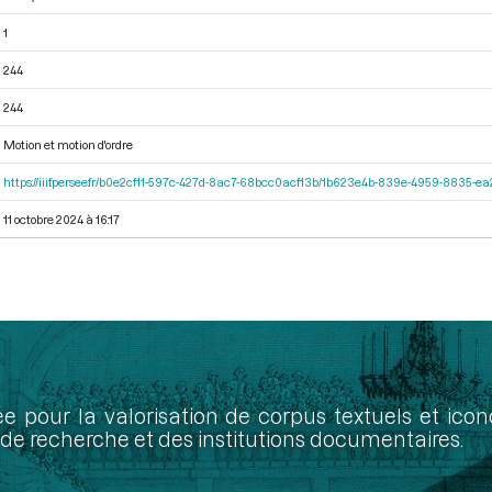
1
244
244
Motion et motion d'ordre
https://iiif.persee.fr/b0e2cf11-597c-427d-8ac7-68bcc0acf13b/1b623e4b-839e-4959-8835-
11 octobre 2024 à 16:17
ée pour la valorisation de corpus textuels et ic
de recherche et des institutions documentaires.