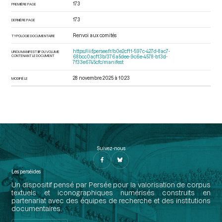
173
PREMIÈRE PAGE
173
DERNIÈRE PAGE
Renvoi aux comités
TYPOLOGIE DOCUMENTAIRE
https://iiif.persee.fr/b0e2cf11-597c-427d-8ac7-
URI DU MANIFEST IIIF DU VOLUME
CONTENANT LE DOCUMENT
68bcc0acf13b/376a5dee-9c6e-4578-b13d-
7f33e6745cfc/manifest
28 novembre 2025 à 10:23
MODIFIÉ LE
Suivez-nous
Les perséides
Un dispositif pensé par Persée pour la valorisation de corpus
textuels et iconographiques numérisés construits en
partenariat avec des équipes de recherche et des institutions
documentaires.