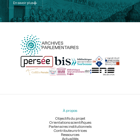
En savoir plus
ARCHIVES
PARLEMENTAIRES
Menu
du
pied
À propos
de
page
Objectifs du projet
Orientations scientifiques
Partenaires institutionnels
Contributeurs-trices
Ressources
Actualités