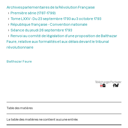
Archives parlementaires de la Révolution Française
Première série (1787-1799)
Tome LXXV - Du 23 septembre 1793 au 3 octobre 1793
République française - Convention nationale
Séance du jeudi 26 septembre 1793
Renvoi au comité de législation d’une proposition de Balthazar
Faure, relative aux formalités et aux délais devant le tribunal
révolutionnaire
Balthazar Faure
Télécharger
Partager
Table des matières
La table des matières ne contient aucune entrée.
V