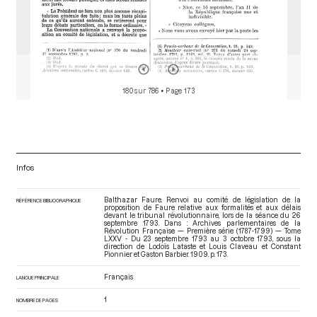
180 sur 786
• Page 173
Infos
Balthazar Faure. Renvoi au comité de législation de la
RÉFÉRENCE BIBLIOGRAPHIQUE
proposition de Faure relative aux formalités et aux délais
devant le tribunal révolutionnaire, lors de la séance du 26
septembre 1793. Dans : Archives parlementaires de la
Révolution Française — Première série (1787-1799) — Tome
LXXV - Du 23 septembre 1793 au 3 octobre 1793
, sous la
direction de Lodoïs Lataste et Louis Claveau et Constant
Pionnier et Gaston Barbier. 1909. p. 173.
Français
LANGUE PRINCIPALE
1
NOMBRE DE PAGES