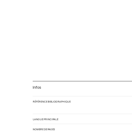
Infos
RÉFÉRENCE BIBLIOGRAPHIQUE
LANGUE PRINCIPALE
NOMBRE DE PAGES