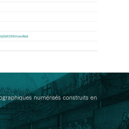
6b942b8399/manifest
onographiques numérisés construits en