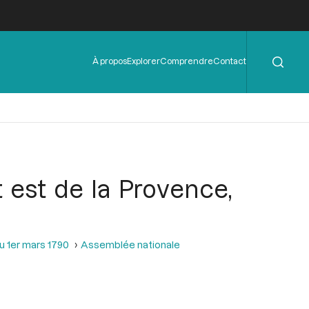
Rechercher
Menu
À propos
Explorer
Comprendre
Contact
de
l'en-
tête
 est de la Provence,
u 1er mars 1790
Assemblée nationale