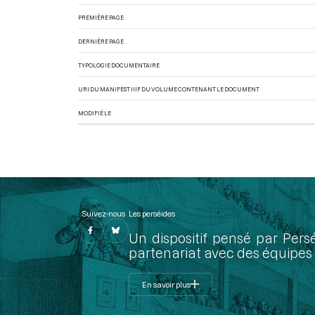
PREMIÈRE PAGE
DERNIÈRE PAGE
TYPOLOGIE DOCUMENTAIRE
URI DU MANIFEST IIIF DU VOLUME CONTENANT LE DOCUMENT
MODIFIÉ LE
Suivez-nous
Les perséides
Un dispositif pensé par Pers
partenariat avec des équipes 
En savoir plus