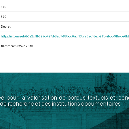
540
540
Décret
https://iiif.persee.fr/b0e2cf11-597c-427d-8ac7-68bcc0acf13b/a8ac16ec-91fc-4bcc-9f1e-be
10 octobre 2024 à 23:13
ée pour la valorisation de corpus textuels et ic
de recherche et des institutions documentaires.