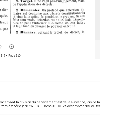
 817
• Page 540
ncernant la division du département est de la Provence, lors de la
 Première série (1787-1799) — Tome XI - Du 24 décembre 1789 au 1er