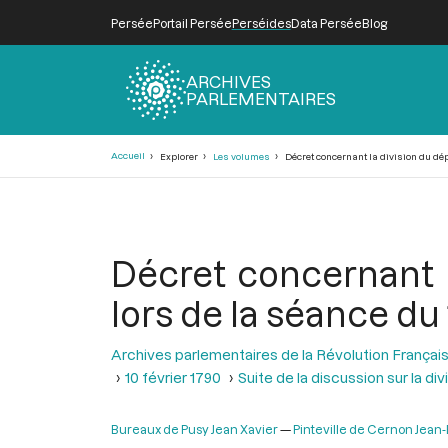
Persée
Portail Persée
Perséides
Data Persée
Blog
ARCHIVES
PARLEMENTAIRES
Fil
Accueil
Explorer
Les volumes
Décret concernant la division du dépa
d'Ariane
Décret concernant l
lors de la séance du 
Archives parlementaires de la Révolution Françai
10 février 1790
Suite de la discussion sur la 
Bureaux de Pusy Jean Xavier
Pinteville de Cernon Jean-