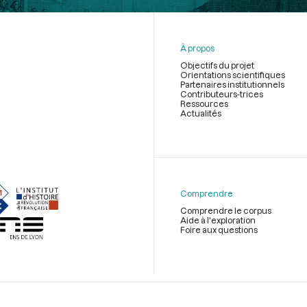
À propos
Objectifs du projet
Orientations scientifiques
Partenaires institutionnels
Contributeurs-trices
Ressources
Actualités
Menu
du
pied
de
Comprendre
page
Comprendre le corpus
Aide à l'exploration
Foire aux questions