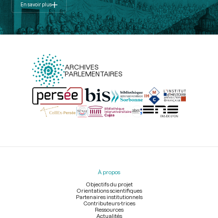
En savoir plus
ARCHIVES
PARLEMENTAIRES
Menu
du
pied
À propos
de
page
Objectifs du projet
Orientations scientifiques
Partenaires institutionnels
Contributeurs-trices
Ressources
Actualités