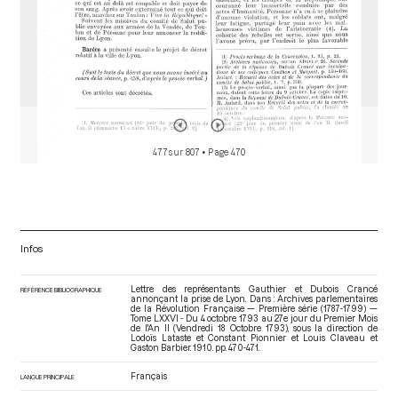
477 sur 807
• Page 470
Infos
Lettre des représentants Gauthier et Dubois Crancé
RÉFÉRENCE BIBLIOGRAPHIQUE
annonçant la prise de Lyon. Dans : Archives parlementaires
de la Révolution Française — Première série (1787-1799) —
Tome LXXVI - Du 4 octobre 1793 au 27e jour du Premier Mois
de l'An II (Vendredi 18 Octobre 1793)
, sous la direction de
Lodoïs Lataste et Constant Pionnier et Louis Claveau et
Gaston Barbier. 1910. pp. 470-471.
Français
LANGUE PRINCIPALE