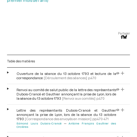
premier mois de l'an II)
Partager
Table des matières
Ouverture de la séance du 13 octobre 1793 et lecture de la
correspondance
[Déroulement des séances]
p.470
Renvoi au comité de salut public de la lettre des représentants
Dubois-Crancé et Gauthier annonçant la prise de Lyon, lors de
la séance du 13 octobre 1793
[Renvoi aux comités]
p.470
Lettre des représentants Dubois-Crancé et Gauthier
annonçant la prise de Lyon, lors de la séance du 13 octobre
1793
[Correspondance des envoyés en mission]
pp.470-471
Edmond Louis Dubois-Crancé
Antoine François Gauthier des
Orcières