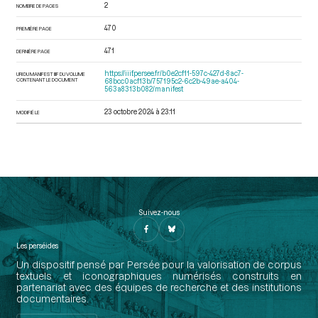
2
NOMBRE DE PAGES
470
PREMIÈRE PAGE
471
DERNIÈRE PAGE
https://iiif.persee.fr/b0e2cf11-597c-427d-8ac7-
URI DU MANIFEST IIIF DU VOLUME
CONTENANT LE DOCUMENT
68bcc0acf13b/757195c2-6c2b-49ae-a404-
563a8313b082/manifest
23 octobre 2024 à 23:11
MODIFIÉ LE
Suivez-nous
Les perséides
Un dispositif pensé par Persée pour la valorisation de corpus
textuels et iconographiques numérisés construits en
partenariat avec des équipes de recherche et des institutions
documentaires.