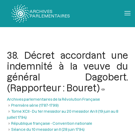
ARCHIVES
PARLEMENTAIRES
Fil
d'Ariane
38. Décret accordant une
indemnité à la veuve du
général Dagobert.
(Rapporteur : Bouret)
Archives parlementaires de la Révolution Française
Première série (1787-1799)
Tome XCII - Du 1er messidor au 20 messidor An II (19 juin au 8
juillet 1794)
République française - Convention nationale
Séance du 10 messidor an II (28 juin 1794)