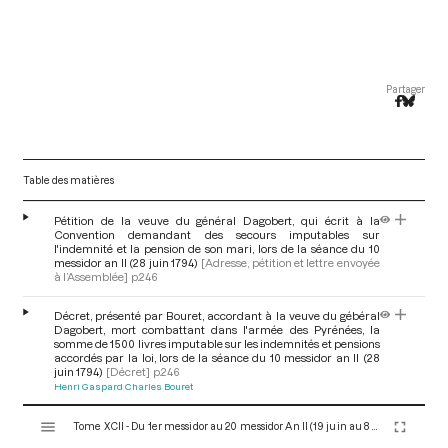
Partager
Table des matières
Pétition de la veuve du général Dagobert, qui écrit à la
Convention demandant des secours imputables sur
l'indemnité et la pension de son mari, lors de la séance du 10
messidor an II (28 juin 1794)
[Adresse, pétition et lettre envoyée
à l’Assemblée]
p.246
Décret, présenté par Bouret, accordant à la veuve du gébéral
Dagobert, mort combattant dans l'armée des Pyrénées, la
somme de 1500 livres imputable sur les indemnités et pensions
accordés par la loi, lors de la séance du 10 messidor an II (28
juin 1794)
[Décret]
p.246
Henri Gaspard Charles Bouret
V
Tome XCII - Du 1er messidor au 20 messidor An II (19 juin au 8 juillet 1794)
i