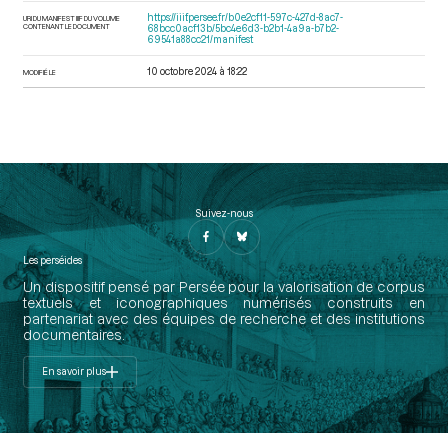
https://iiif.persee.fr/b0e2cf11-597c-427d-8ac7-
URI DU MANIFEST IIIF DU VOLUME
CONTENANT LE DOCUMENT
68bcc0acf13b/5bc4e6d3-b2b1-4a9a-b7b2-
69541a88cc21/manifest
10 octobre 2024 à 18:22
MODIFIÉ LE
Suivez-nous
Les perséides
Un dispositif pensé par Persée pour la valorisation de corpus
textuels et iconographiques numérisés construits en
partenariat avec des équipes de recherche et des institutions
documentaires.
En savoir plus