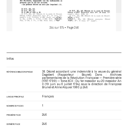
244 sur 574
• Page 246
Infos
38. Décret accordant une indemnité à la veuve du général
RÉFÉRENCE BIBLIOGRAPHIQUE
Dagobert. (Rapporteur : Bouret). Dans : Archives
parlementaires de la Révolution Française — Première série
(1787-1799) — Tome XCII - Du 1er messidor au 20 messidor An
II (19 juin au 8 juillet 1794)
, sous la direction de Françoise
Brunel et Aline Alquier. 1980. p. 246.
Français
LANGUE PRINCIPALE
1
NOMBRE DE PAGES
246
PREMIÈRE PAGE
246
DERNIÈRE PAGE