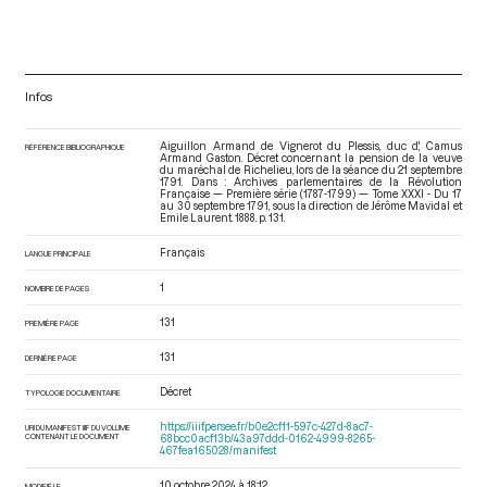
Infos
Aiguillon Armand de Vignerot du Plessis, duc d', Camus
RÉFÉRENCE BIBLIOGRAPHIQUE
Armand Gaston. Décret concernant la pension de la veuve
du maréchal de Richelieu, lors de la séance du 21 septembre
1791. Dans : Archives parlementaires de la Révolution
Française — Première série (1787-1799) — Tome XXXI - Du 17
au 30 septembre 1791
, sous la direction de Jérôme Mavidal et
Emile Laurent. 1888. p. 131.
Français
LANGUE PRINCIPALE
1
NOMBRE DE PAGES
131
PREMIÈRE PAGE
131
DERNIÈRE PAGE
Décret
TYPOLOGIE DOCUMENTAIRE
https://iiif.persee.fr/b0e2cf11-597c-427d-8ac7-
URI DU MANIFEST IIIF DU VOLUME
CONTENANT LE DOCUMENT
68bcc0acf13b/43a97ddd-0162-4999-8265-
467fea165028/manifest
10 octobre 2024 à 18:12
MODIFIÉ LE