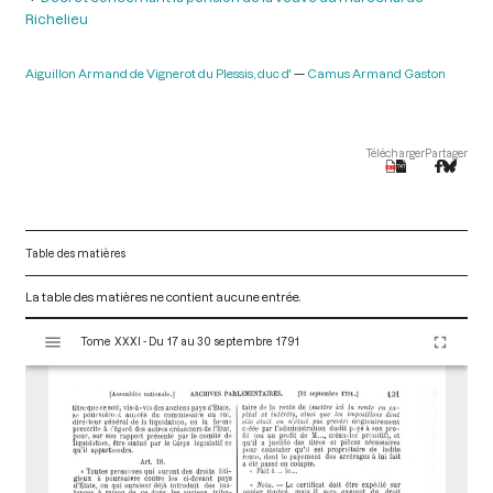
Richelieu
Aiguillon Armand de Vignerot du Plessis, duc d'
Camus Armand Gaston
Télécharger
Partager
Table des matières
La table des matières ne contient aucune entrée.
V
Tome XXXI - Du 17 au 30 septembre 1791
i
s
u
a
l
i
s