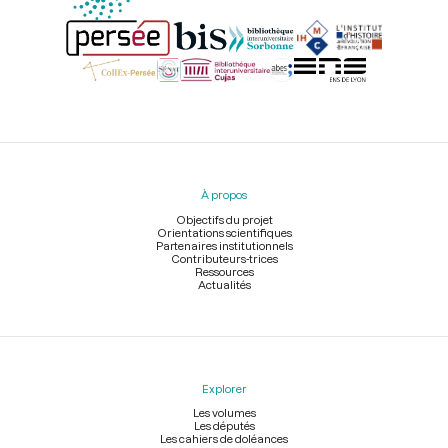
Menu
du
pied
À propos
de
page
Objectifs du projet
Orientations scientifiques
Partenaires institutionnels
Contributeurs-trices
Ressources
Actualités
Explorer
Les volumes
Les députés
Les cahiers de doléances