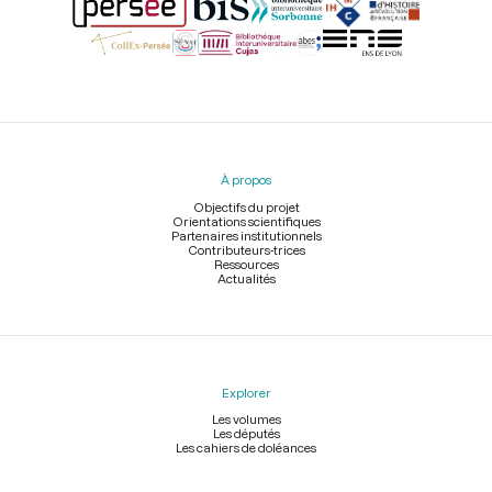
Menu
du
pied
À propos
de
page
Objectifs du projet
Orientations scientifiques
Partenaires institutionnels
Contributeurs-trices
Ressources
Actualités
Explorer
Les volumes
Les députés
Les cahiers de doléances