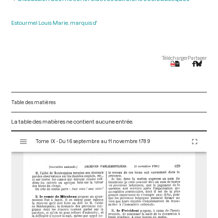
Estourmel Louis Marie, marquis d'
Télécharger
Partager
Table des matières
La table des matières ne contient aucune entrée.
V
Tome IX - Du 16 septembre au 11 novembre 1789
i
s
u
a
l
i
s
e