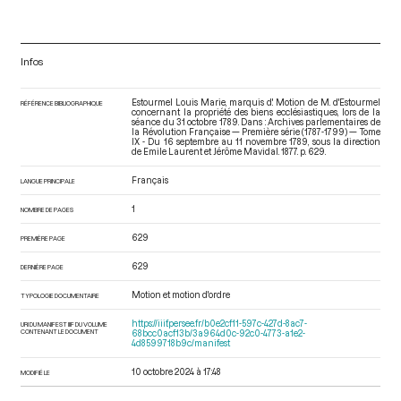
Infos
Estourmel Louis Marie, marquis d'. Motion de M. d'Estourmel
RÉFÉRENCE BIBLIOGRAPHIQUE
concernant la propriété des biens ecclésiastiques, lors de la
séance du 31 octobre 1789. Dans : Archives parlementaires de
la Révolution Française — Première série (1787-1799) — Tome
IX - Du 16 septembre au 11 novembre 1789
, sous la direction
de Emile Laurent et Jérôme Mavidal. 1877. p. 629.
Français
LANGUE PRINCIPALE
1
NOMBRE DE PAGES
629
PREMIÈRE PAGE
629
DERNIÈRE PAGE
Motion et motion d'ordre
TYPOLOGIE DOCUMENTAIRE
https://iiif.persee.fr/b0e2cf11-597c-427d-8ac7-
URI DU MANIFEST IIIF DU VOLUME
CONTENANT LE DOCUMENT
68bcc0acf13b/3a964d0c-92c0-4773-a1e2-
4d8599718b9c/manifest
10 octobre 2024 à 17:48
MODIFIÉ LE