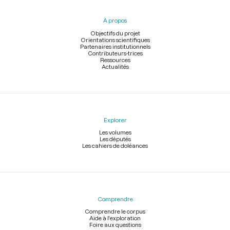
du
pied
À propos
de
page
Objectifs du projet
Orientations scientifiques
Partenaires institutionnels
Contributeurs-trices
Ressources
Actualités
Explorer
Les volumes
Les députés
Les cahiers de doléances
Comprendre
Comprendre le corpus
Aide à l'exploration
Foire aux questions