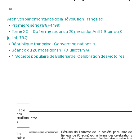
Archives parlementaires de la Révolution Française
Première série (1787-1799)
Tome XCII - Du 1er messidor au 20 messidor An II (19 juin au 8
juillet 1794)
République française - Convention nationale
Séance du 20 messidor an II (8 juillet 1794)
4. Société populaire de Bellegarde. Célébration des victoires
Table
des
matière
Infos
s
Résumé de l'adresse de la société populaire de
RÉFÉRENCE BIBLIOGRAPHIQUE
La
Bellegarde (Creuse) qui informe des célébrations
table
de la fête en mémoire des victoires des armées, lors