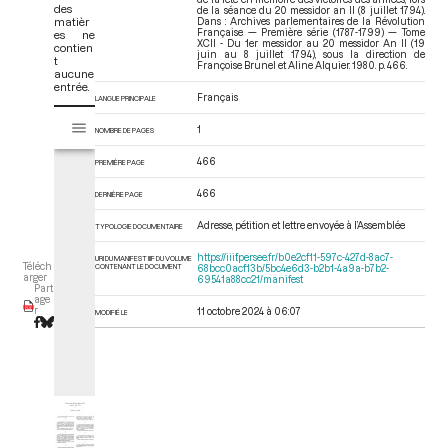
des
de la séance du 20 messidor an II (8 juillet 1794).
matièr
Dans : Archives parlementaires de la Révolution
Française — Première série (1787-1799) — Tome
es ne
XCII - Du 1er messidor au 20 messidor An II (19
contien
juin au 8 juillet 1794)
, sous la direction de
t
Françoise Brunel et Aline Alquier. 1980. p. 466.
aucune
entrée.
Français
LANGUE PRINCIPALE
V
Tome XCII - Du 1er messidor au 20 messidor An II (19 juin au 8 juillet 17
1
i
NOMBRE DE PAGES
s
466
PREMIÈRE PAGE
u
a
466
DERNIÈRE PAGE
l
i
Adresse, pétition et lettre envoyée à l’Assemblée
TYPOLOGIE DOCUMENTAIRE
s
https://iiif.persee.fr/b0e2cf11-597c-427d-8ac7-
URI DU MANIFEST IIIF DU VOLUME
e
Téléch
CONTENANT LE DOCUMENT
68bcc0acf13b/5bc4e6d3-b2b1-4a9a-b7b2-
arger
69541a88cc21/manifest
u
Part
age
r
r
11 octobre 2024 à 06:07
MODIFIÉ LE
M
i
r
a
d
o
r