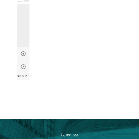
464 sur 574
• Page 466
Suivez-nous