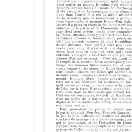
a
d
o
r