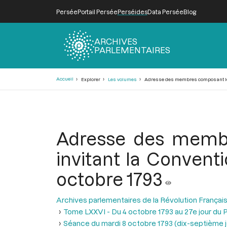
Persée
Portail Persée
Perséides
Data Persée
Blog
ARCHIVES
PARLEMENTAIRES
Fil
Accueil
Explorer
Les volumes
Adresse des membres composant le tri
d'Ariane
Adresse des membre
invitant la Conventi
octobre 1793
Archives parlementaires de la Révolution Françai
Tome LXXVI - Du 4 octobre 1793 au 27e jour du P
Séance du mardi 8 octobre 1793 (dix-septième jou