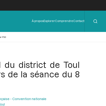
Rechercher
Menu
À propos
Explorer
Comprendre
Contact
de
l'en-
tête
e 1793
du district de Toul
ors de la séance du 8
nçaise - Convention nationale
oul