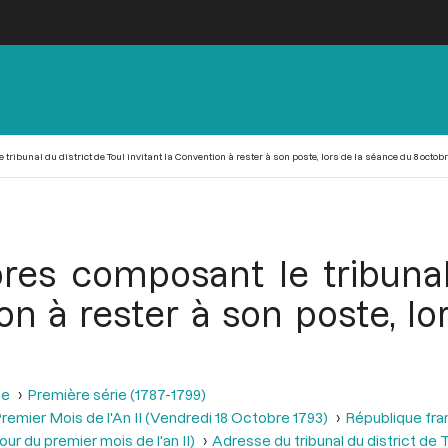
bunal du district de Toul invitant la Convention à rester à son poste, lors de la séance du 8 octobr
s composant le tribunal 
on à rester à son poste, l
se
Première série (1787-1799)
remier Mois de l'An II (Vendredi 18 Octobre 1793)
République fra
r du premier mois de l'an II)
Adresse du tribunal du district de T