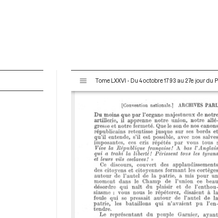
V
Tome LXXVI - Du 4 octobre 1793 au 27e jour du P
i
s
u
a
l
i
s
e
u
r
M
i
r