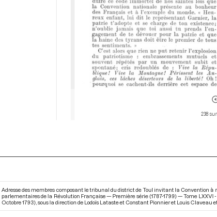
238 sur
Adresse des membres composant le tribunal du district de Toul invitant la Convention à res
parlementaires de la Révolution Française — Première série (1787-1799) — Tome LXXVI - Du
Octobre 1793)
, sous la direction de Lodoïs Lataste et Constant Pionnier et Louis Claveau et