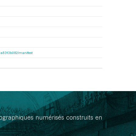
563a8313b082/manifest
onographiques numérisés construits en