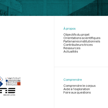
À propos
Objectifs du projet
Orientations scientifiques
Partenaires institutionnels
Contributeurs-trices
Ressources
Actualités
Menu
du
pied
de
Comprendre
page
Comprendre le corpus
Aide à l'exploration
Foire aux questions