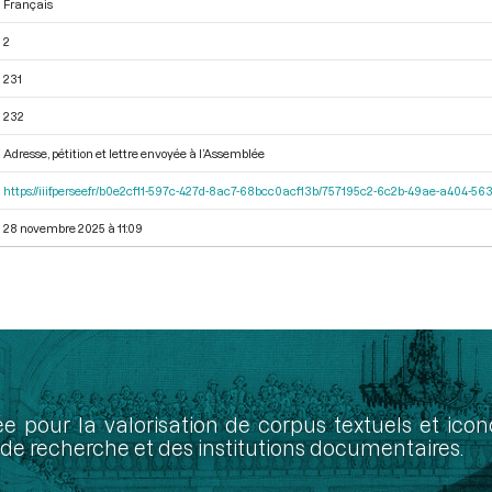
Français
2
231
232
Adresse, pétition et lettre envoyée à l’Assemblée
https://iiif.persee.fr/b0e2cf11-597c-427d-8ac7-68bcc0acf13b/757195c2-6c2b-49ae-a404-
28 novembre 2025 à 11:09
ée pour la valorisation de corpus textuels et ic
de recherche et des institutions documentaires.