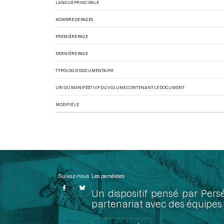
LANGUE PRINCIPALE
NOMBRE DE PAGES
PREMIÈRE PAGE
DERNIÈRE PAGE
TYPOLOGIE DOCUMENTAIRE
URI DU MANIFEST IIIF DU VOLUME CONTENANT LE DOCUMENT
MODIFIÉ LE
Suivez-nous
Les perséides
Un dispositif pensé par Pers
partenariat avec des équipes 