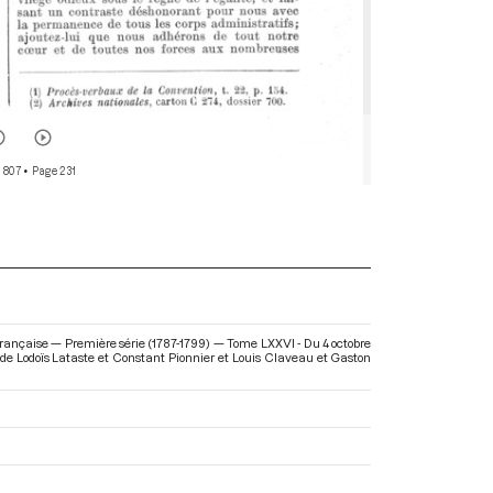
 807
• Page 231
 Française — Première série (1787-1799) — Tome LXXVI - Du 4 octobre
on de Lodoïs Lataste et Constant Pionnier et Louis Claveau et Gaston