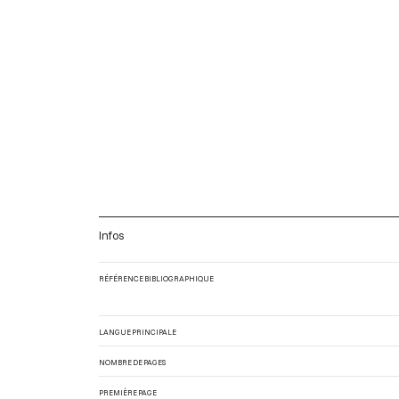
Infos
RÉFÉRENCE BIBLIOGRAPHIQUE
LANGUE PRINCIPALE
NOMBRE DE PAGES
PREMIÈRE PAGE