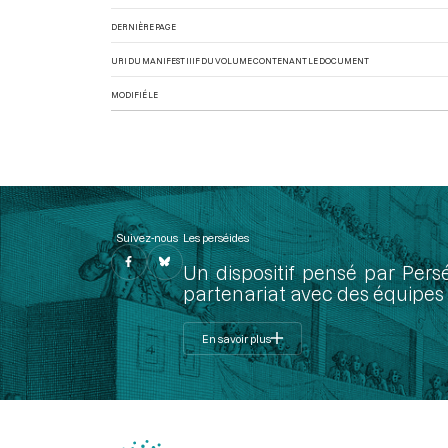
DERNIÈRE PAGE
URI DU MANIFEST IIIF DU VOLUME CONTENANT LE DOCUMENT
MODIFIÉ LE
Suivez-nous
Les perséides
Un dispositif pensé par Pers
partenariat avec des équipes 
En savoir plus