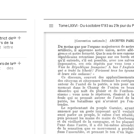
V
Tome LXXVI - Du 4 octobre 1793 au 27e jour du P
i
s
rict de
u
rs de la
a
t lettre
l
i
rs de la
s
nt des
e
u
r
M
i
r
a
d
o
r