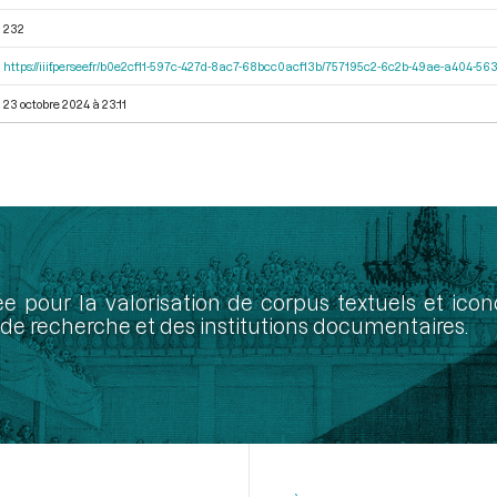
232
https://iiif.persee.fr/b0e2cf11-597c-427d-8ac7-68bcc0acf13b/757195c2-6c2b-49ae-a404-
23 octobre 2024 à 23:11
ée pour la valorisation de corpus textuels et ic
de recherche et des institutions documentaires.