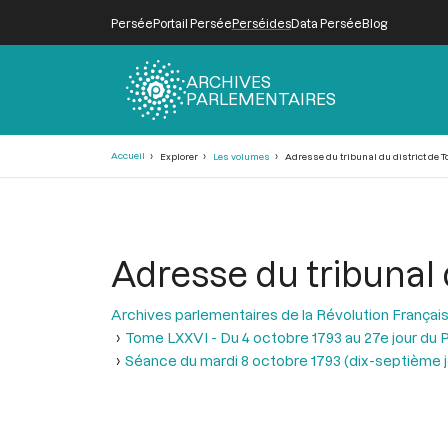
Persée
Portail Persée
Perséides
Data Persée
Blog
ARCHIVES
PARLEMENTAIRES
Fil
Accueil
Explorer
Les volumes
Adresse du tribunal du district de T
d'Ariane
Adresse du tribunal d
Archives parlementaires de la Révolution Françai
Tome LXXVI - Du 4 octobre 1793 au 27e jour du P
Séance du mardi 8 octobre 1793 (dix-septième jou