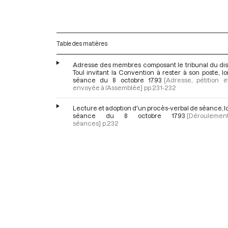
Table des matières
Adresse des membres composant le tribunal du dist
Toul invitant la Convention à rester à son poste, lo
séance du 8 octobre 1793
[Adresse, pétition e
envoyée à l’Assemblée]
pp.231-232
Lecture et adoption d'un procès-verbal de séance, lo
séance du 8 octobre 1793
[Dérouleme
séances]
p.232