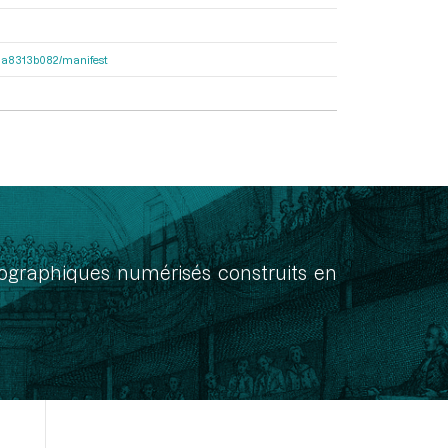
563a8313b082/manifest
onographiques numérisés construits en