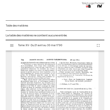
Télécharger
Partager
Table des matières
La table des matières ne contient aucune entrée.
V
Tome XV - Du 21 avril au 30 mai 1790
i
s
u
a
l
i
s
e
u
r
M
i
r
a