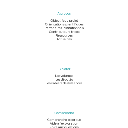
du
pied
À propos
de
page
Objectifs du projet
Orientations scientifiques
Partenaires institutionnels
Contributeurs-trices
Ressources
Actualités
Explorer
Les volumes
Les députés
Les cahiers de doléances
Comprendre
Comprendre le corpus
Aide à l'exploration
Foire aux questions