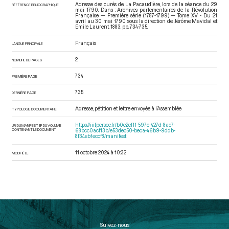
Adresse des curés de La Pacaudière, lors de la séance du 29
RÉFÉRENCE BIBLIOGRAPHIQUE
mai 1790. Dans : Archives parlementaires de la Révolution
Française — Première série (1787-1799) — Tome XV - Du 21
avril au 30 mai 1790
, sous la direction de Jérôme Mavidal et
Emile Laurent. 1883. pp. 734-735.
Français
LANGUE PRINCIPALE
2
NOMBRE DE PAGES
734
PREMIÈRE PAGE
735
DERNIÈRE PAGE
Adresse, pétition et lettre envoyée à l’Assemblée
TYPOLOGIE DOCUMENTAIRE
https://iiif.persee.fr/b0e2cf11-597c-427d-8ac7-
URI DU MANIFEST IIIF DU VOLUME
CONTENANT LE DOCUMENT
68bcc0acf13b/e53dec50-beca-46b9-9ddb-
8f34eb1eccf8/manifest
11 octobre 2024 à 10:32
MODIFIÉ LE
Suivez-nous