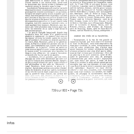
d
o
r
739 sur 803
• Page 734
Infos