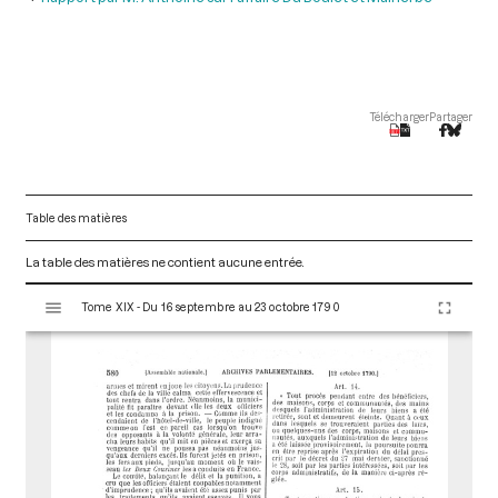
Télécharger
Partager
Table des matières
La table des matières ne contient aucune entrée.
V
Tome XIX - Du 16 septembre au 23 octobre 1790
i
s
u
a
l
i
s
e
u