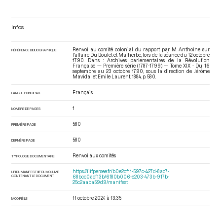
Infos
Renvoi au comité colonial du rapport par M. Anthoine sur
RÉFÉRENCE BIBLIOGRAPHIQUE
l'affaire Du Boulet et Malherbe, lors de la séance du 12 octobre
1790. Dans : Archives parlementaires de la Révolution
Française — Première série (1787-1799) — Tome XIX - Du 16
septembre au 23 octobre 1790
, sous la direction de Jérôme
Mavidal et Emile Laurent. 1884. p. 580.
Français
LANGUE PRINCIPALE
1
NOMBRE DE PAGES
580
PREMIÈRE PAGE
580
DERNIÈRE PAGE
Renvoi aux comités
TYPOLOGIE DOCUMENTAIRE
https://iiif.persee.fr/b0e2cf11-597c-427d-8ac7-
URI DU MANIFEST IIIF DU VOLUME
CONTENANT LE DOCUMENT
68bcc0acf13b/6f80b006-e203-473b-917b-
25c2aaba59d9/manifest
11 octobre 2024 à 13:35
MODIFIÉ LE