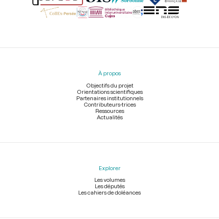
Menu
du
pied
À propos
de
page
Objectifs du projet
Orientations scientifiques
Partenaires institutionnels
Contributeurs-trices
Ressources
Actualités
Explorer
Les volumes
Les députés
Les cahiers de doléances