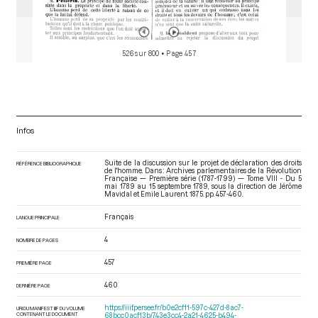
Réclamation, lors de la séance du 19 aout 1789, de la
commission intermédiaire de la province d'Alsace à propos
d’une lettre sur la nuit du 4 août 1789
[Déroulement des
séances]
pp.459-460
526 sur 800
• Page 457
Infos
Suite de la discussion sur le projet de déclaration des droits
RÉFÉRENCE BIBLIOGRAPHIQUE
de l'homme. Dans : Archives parlementaires de la Révolution
Française — Première série (1787-1799) — Tome VIII - Du 5
mai 1789 au 15 septembre 1789
, sous la direction de Jérôme
Mavidal et Emile Laurent. 1875. pp. 457-460.
Français
LANGUE PRINCIPALE
4
NOMBRE DE PAGES
457
PREMIÈRE PAGE
460
DERNIÈRE PAGE
https://iiif.persee.fr/b0e2cf11-597c-427d-8ac7-
URI DU MANIFEST IIIF DU VOLUME
CONTENANT LE DOCUMENT
68bcc0acf13b/743e3cc4-2a21-4625-b494-