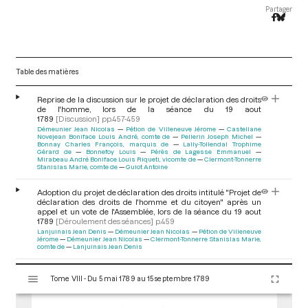
Partager
Table des matières
Reprise de la discussion sur le projet de déclaration des droits
de l'homme, lors de la séance du 19 aout
1789
[Discussion]
pp.457-459
Démeunier Jean Nicolas
Pétion de Villeneuve Jérome
Castellane
Novejean Boniface Louis André, comte de
Pellerin Joseph Michel
Bonnay Charles François, marquis de
Lally-Tollendal Trophime
Gérard de
Bonnefoy Louis
Pérès de Lagesse Emmanuel
Mirabeau André Boniface Louis Riqueti, vicomte de
Clermont-Tonnerre
Stanislas Marie, comte de
Guiot Antoine
Adoption du projet de déclaration des droits intitulé "Projet de
déclaration des droits de l'homme et du citoyen" après un
appel et un vote de l'Assemblée, lors de la séance du 19 aout
1789
[Déroulement des séances]
p.459
Lanjuinais Jean Denis
Démeunier Jean Nicolas
Pétion de Villeneuve
Jérome
Démeunier Jean Nicolas
Clermont-Tonnerre Stanislas Marie,
comte de
Lanjuinais Jean Denis
V
Nécessité de trouver un emplacement plus grand pour
Tome VIII - Du 5 mai 1789 au 15 septembre 1789
i
l'imprimeur de l'Assemblée, lors de la séance du 19 aout
1789
[Déroulement des séances]
p.459
s
Clermont-Tonnerre Stanislas Marie, comte de