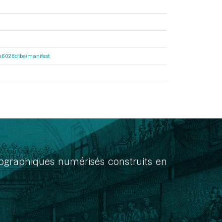
21e6028d1be/manifest
onographiques numérisés construits en