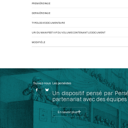
PREMIÈRE PAGE
DERNIÈRE PAGE
TYPOLOGIE DOCUMENTAIRE
URI DU MANIFEST IIIF DU VOLUME CONTENANT LE DOCUMENT
MODIFIÉ LE
Suivez-nous
Les perséides
Un dispositif pensé par Pers
partenariat avec des équipes 
En savoir plus