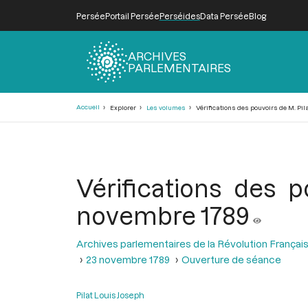
Persée
Portail Persée
Perséides
Data Persée
Blog
ARCHIVES
PARLEMENTAIRES
Fil
Accueil
Explorer
Les volumes
Vérifications des pouvoirs de M. Pil
d'Ariane
Vérifications des 
novembre 1789
Archives parlementaires de la Révolution Françai
23 novembre 1789
Ouverture de séance
Pilat Louis Joseph