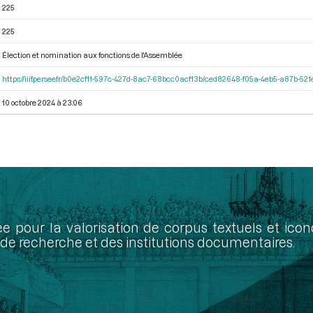
225
225
Élection et nomination aux fonctions de l'Assemblée
https://iiif.persee.fr/b0e2cf11-597c-427d-8ac7-68bcc0acf13b/ced82648-f05a-4eb5-a87b-5
10 octobre 2024 à 23:06
ée pour la valorisation de corpus textuels et ic
de recherche et des institutions documentaires.