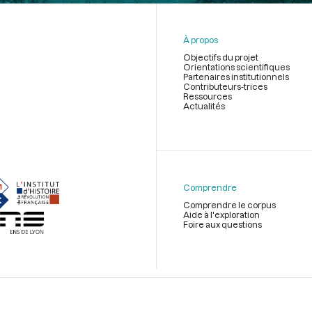
À propos
Objectifs du projet
Orientations scientifiques
Partenaires institutionnels
Contributeurs-trices
Ressources
Actualités
Menu
du
pied
de
Comprendre
page
Comprendre le corpus
Aide à l'exploration
Foire aux questions