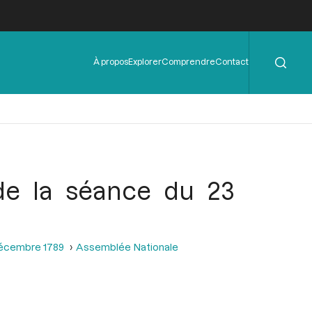
Rechercher
Menu
À propos
Explorer
Comprendre
Contact
de
l'en-
tête
 de la séance du 23
décembre 1789
Assemblée Nationale