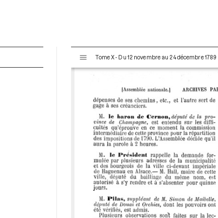
V
Tome X - Du 12 novembre au 24 décembre 1789
i
s
u
a
l
i
s
e
u
r
M
i
r
a
d
o