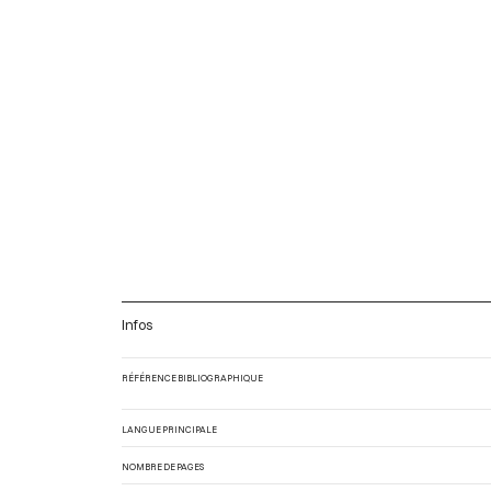
Infos
RÉFÉRENCE BIBLIOGRAPHIQUE
LANGUE PRINCIPALE
NOMBRE DE PAGES