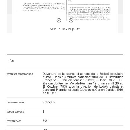
519 sur 807
• Page 512
Infos
Ouverture de la séance et adresse de la Société populaire
RÉFÉRENCE BIBLIOGRAPHIQUE
d’Ussel. Dans : Archives parlementaires de la Révolution
Française — Première série (1787-1799) — Tome LXXVII - Du
28e jour du Premier Mois de l’An II au 7 Brumaire an II (19 au
28 Octobre 1793)
, sous la direction de Lodoïs Lataste et
Constant Pionnier et Louis Claveau et Gaston Barbier. 1910.
pp. 512-513.
Français
LANGUE PRINCIPALE
2
NOMBRE DE PAGES
512
PREMIÈRE PAGE