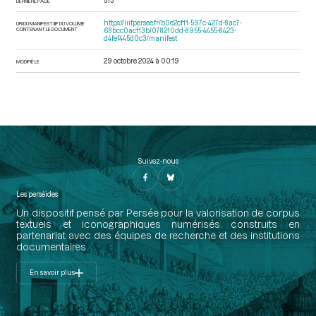
513
DERNIÈRE PAGE
https://iiif.persee.fr/b0e2cf11-597c-427d-8ac7-
URI DU MANIFEST IIIF DU VOLUME
CONTENANT LE DOCUMENT
68bcc0acf13b/078210dd-8955-4455-8423-
d4fef445d0c3/manifest
29 octobre 2024 à 00:19
MODIFIÉ LE
Suivez-nous
Les perséides
Un dispositif pensé par Persée pour la valorisation de corpus
textuels et iconographiques numérisés construits en
partenariat avec des équipes de recherche et des institutions
documentaires.
En savoir plus