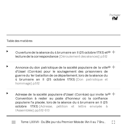
Partager
Table des matières
Ouverture de la séance du 4 brumaire an II (25 octobre 1793) et
lecture de la correspondance
[Déroulement des séances]
p.512
Annonce du don patriotique de la société populaire de la ville
d'Ussel (Corrèze) pour le soulagement des prisonniers de
guerre du 1er bataillon de ce département, lors de la séance du
4 brumaire an II (25 octobre 1793)
[Don patriotique et
hommage]
p.512
Adresse de la société populaire d'Ussel (Corrèze) qui invite la
Convention à rester au poste d'honneur où la confiance
populaire l'a placée, lors de la séance du 4 brumaire an II (25
octobre 1793)
[Adresse, pétition et lettre envoyée à
l’Assemblée]
pp.512-513
V
Tome LXXVII - Du 28e jour du Premier Mois de l’An II au 7 Brumaire an II (19 au 28 Octobre 1793)
i