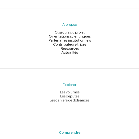
Menu
du
pied
À propos
de
page
Objectifs du projet
Orientations scientifiques
Partenaires institutionnels
Contributeurs-trices
Ressources
Actualités
Explorer
Les volumes
Les députés
Les cahiers de doléances
Comprendre