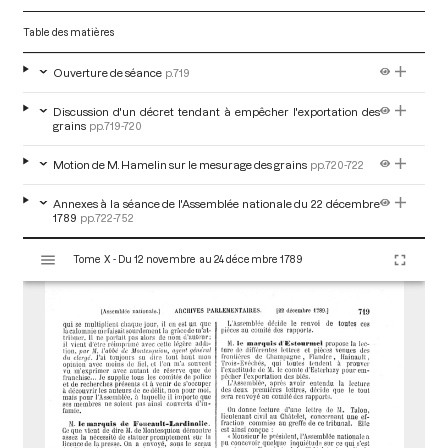
Table des matières
Ouverture de séance
p.719
Discussion d'un décret tendant à empêcher l'exportation des
grains
pp.719-720
Motion de M. Hamelin sur le mesurage des grains
pp.720-722
Annexes à la séance de l'Assemblée nationale du 22 décembre
1789
pp.722-752
V
Tome X - Du 12 novembre au 24 décembre 1789
i
s
u
a
l
i
s
e
u
r