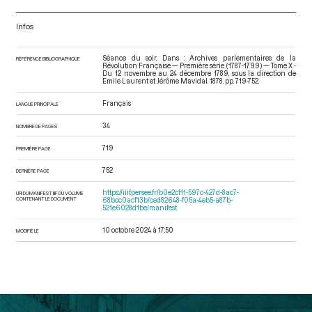
Infos
Séance du soir. Dans : Archives parlementaires de la
RÉFÉRENCE BIBLIOGRAPHIQUE
Révolution Française — Première série (1787-1799) — Tome X -
Du 12 novembre au 24 décembre 1789
, sous la direction de
Emile Laurent et Jérôme Mavidal. 1878. pp. 719-752.
Français
LANGUE PRINCIPALE
34
NOMBRE DE PAGES
719
PREMIÈRE PAGE
752
DERNIÈRE PAGE
https://iiif.persee.fr/b0e2cf11-597c-427d-8ac7-
URI DU MANIFEST IIIF DU VOLUME
CONTENANT LE DOCUMENT
68bcc0acf13b/ced82648-f05a-4eb5-a87b-
521e6028d1be/manifest
10 octobre 2024 à 17:50
MODIFIÉ LE