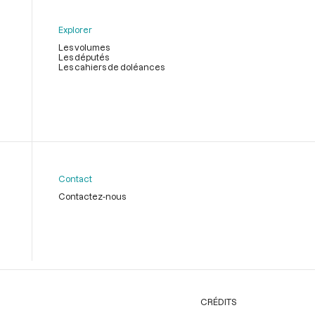
Explorer
Les volumes
Les députés
Les cahiers de doléances
Contact
Contactez-nous
CRÉDITS