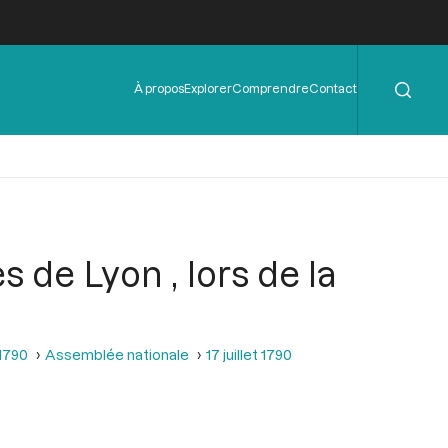
Rechercher
Menu
À propos
Explorer
Comprendre
Contact
de
l'en-
tête
s de Lyon , lors de la
 1790
Assemblée nationale
17 juillet 1790