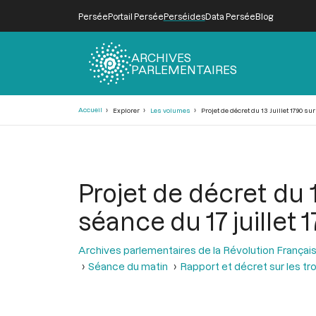
Persée
Portail Persée
Perséides
Data Persée
Blog
ARCHIVES
PARLEMENTAIRES
Fil
Accueil
Explorer
Les volumes
Projet de décret du 13 Juillet 1790 sur
d'Ariane
Projet de décret du 1
séance du 17 juillet 
Archives parlementaires de la Révolution Françai
Séance du matin
Rapport et décret sur les tr