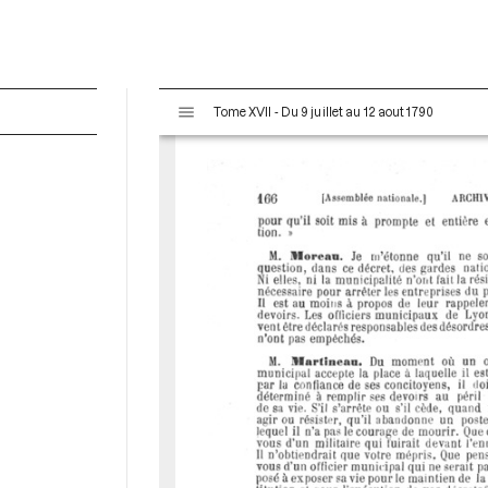
V
Tome XVII - Du 9 juillet au 12 aout 1790
i
s
u
a
l
i
s
e
u
r
M
i
r
a
d
o