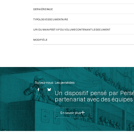
DERNIÈRE PAGE
TYPOLOGIE DOCUMENTAIRE
URI DU MANIFEST IIIF DU VOLUME CONTENANT LE DOCUMENT
MODIFIÉ LE
Suivez-nous
Les perséides
Un dispositif pensé par Pers
partenariat avec des équipes 
En savoir plus