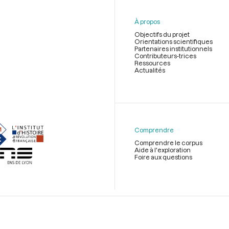
À propos
Objectifs du projet
Orientations scientifiques
Partenaires institutionnels
Contributeurs-trices
Ressources
Actualités
Menu
du
pied
de
Comprendre
page
Comprendre le corpus
Aide à l'exploration
Foire aux questions