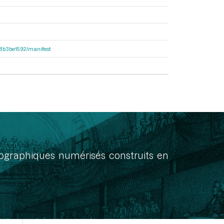
238b3be1592/manifest
onographiques numérisés construits en