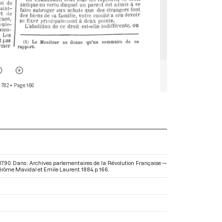
 782
• Page 166
let 1790. Dans : Archives parlementaires de la Révolution Française —
 Jérôme Mavidal et Emile Laurent. 1884. p. 166.