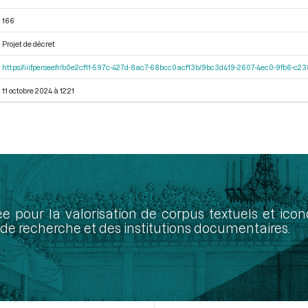
166
Projet de décret
https://iiif.persee.fr/b0e2cf11-597c-427d-8ac7-68bcc0acf13b/9bc3d419-2607-4ec0-9fb6-c
11 octobre 2024 à 12:21
ée pour la valorisation de corpus textuels et ic
de recherche et des institutions documentaires.