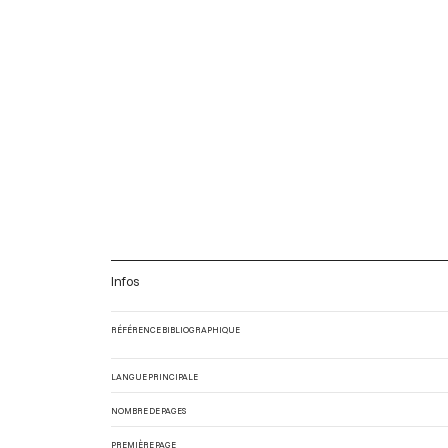
Infos
RÉFÉRENCE BIBLIOGRAPHIQUE
LANGUE PRINCIPALE
NOMBRE DE PAGES
PREMIÈRE PAGE