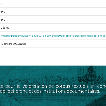
1
560
560
Décret
https://iiif.persee.fr/b0e2cf11-597c-427d-8ac7-68bcc0acf13b/bf76fbe8-ebcd-4bae-8d18-45
10 octobre 2024 à 23:37
ée pour la valorisation de corpus textuels et ic
de recherche et des institutions documentaires.