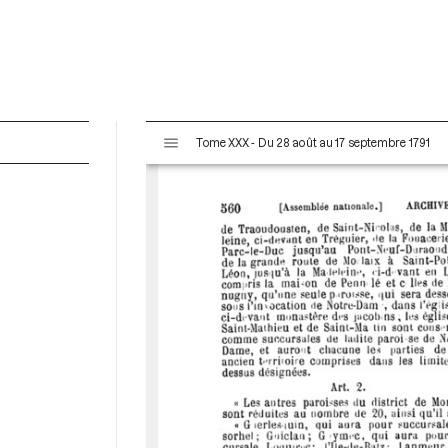
V
Tome XXX - Du 28 août au 17 septembre 1791
i
s
u
a
l
i
s
e
u
r
M
i
r
a
d