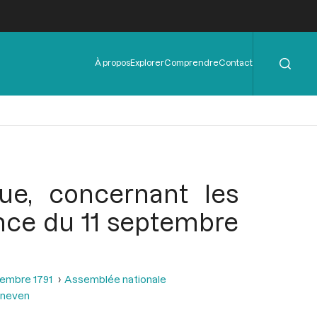
Rechercher
Menu
À propos
Explorer
Comprendre
Contact
de
l'en-
tête
que, concernant les
éance du 11 septembre
tembre 1791
Assemblée nationale
esneven