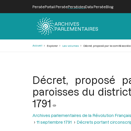
Persée
Portail Persée
Perséides
Data Persée
Blog
ARCHIVES
PARLEMENTAIRES
Fil
Accueil
Explorer
Les volumes
Décret, proposé par le comité ecclés
d'Ariane
Décret, proposé pa
paroisses du distric
1791
Archives parlementaires de la Révolution Françai
11 septembre 1791
Décrets portant circonscrip