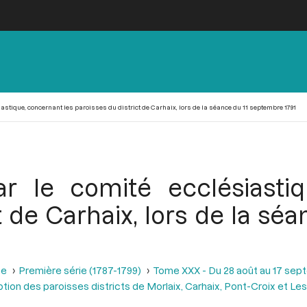
iastique, concernant les paroisses du district de Carhaix, lors de la séance du 11 septembre 1791
r le comité ecclésiasti
t de Carhaix, lors de la s
se
Première série (1787-1799)
Tome XXX - Du 28 août au 17 sep
tion des paroisses districts de Morlaix, Carhaix, Pont-Croix et L