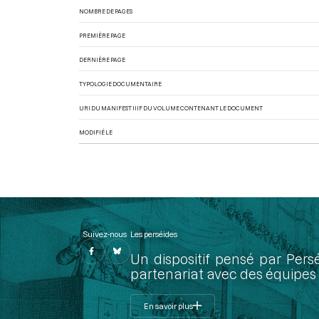
NOMBRE DE PAGES
PREMIÈRE PAGE
DERNIÈRE PAGE
TYPOLOGIE DOCUMENTAIRE
URI DU MANIFEST IIIF DU VOLUME CONTENANT LE DOCUMENT
MODIFIÉ LE
Suivez-nous
Les perséides
Un dispositif pensé par Pers
partenariat avec des équipes 
En savoir plus