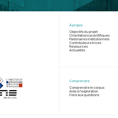
À propos
Objectifs du projet
Orientations scientifiques
Partenaires institutionnels
Contributeurs-trices
Ressources
Actualités
Menu
du
pied
de
Comprendre
page
Comprendre le corpus
Aide à l'exploration
Foire aux questions