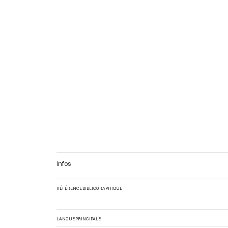
Infos
RÉFÉRENCE BIBLIOGRAPHIQUE
LANGUE PRINCIPALE