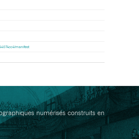
de44074cc4/manifest
onographiques numérisés construits en