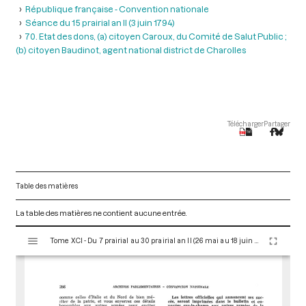
République française - Convention nationale
Séance du 15 prairial an II (3 juin 1794)
70. Etat des dons, (a) citoyen Caroux, du Comité de Salut Public ;
(b) citoyen Baudinot, agent national district de Charolles
Télécharger
Partager
Table des matières
La table des matières ne contient aucune entrée.
V
Tome XCI - Du 7 prairial au 30 prairial an II (26 mai au 18 juin 1794)
i
s
u
a
l