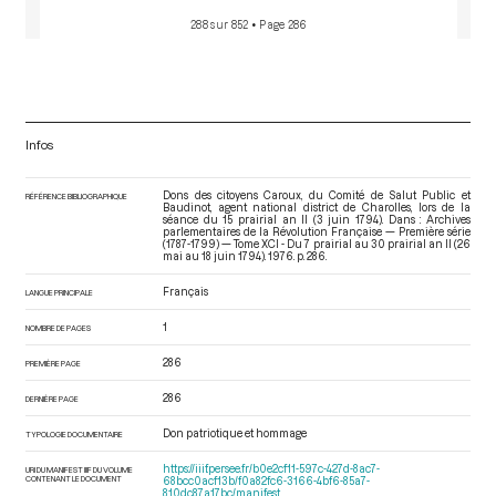
288 sur 852
• Page 286
Infos
Dons des citoyens Caroux, du Comité de Salut Public et
RÉFÉRENCE BIBLIOGRAPHIQUE
Baudinot, agent national district de Charolles, lors de la
séance du 15 prairial an II (3 juin 1794). Dans : Archives
parlementaires de la Révolution Française — Première série
(1787-1799) — Tome XCI - Du 7 prairial au 30 prairial an II (26
mai au 18 juin 1794)
. 1976. p. 286.
Français
LANGUE PRINCIPALE
1
NOMBRE DE PAGES
286
PREMIÈRE PAGE
286
DERNIÈRE PAGE
Don patriotique et hommage
TYPOLOGIE DOCUMENTAIRE
https://iiif.persee.fr/b0e2cf11-597c-427d-8ac7-
URI DU MANIFEST IIIF DU VOLUME
CONTENANT LE DOCUMENT
68bcc0acf13b/f0a82fc6-3166-4bf6-85a7-
810dc87a17bc/manifest