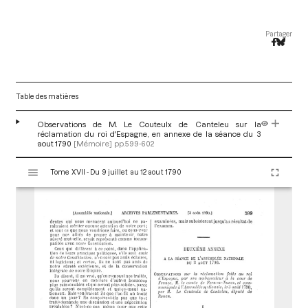
Partager
Table des matières
Observations de M. Le Couteulx de Canteleu sur la
réclamation du roi d'Espagne, en annexe de la séance du 3
aout 1790
[Mémoire]
pp.599-602
V
Tome XVII - Du 9 juillet au 12 aout 1790
i
s
u
a
l
i
s
e
u
r
M