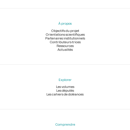
Menu
du
pied
À propos
de
page
Objectifs du projet
Orientations scientifiques
Partenaires institutionnels
Contributeurs-trices
Ressources
Actualités
Explorer
Les volumes
Les députés
Les cahiers de doléances
Comprendre