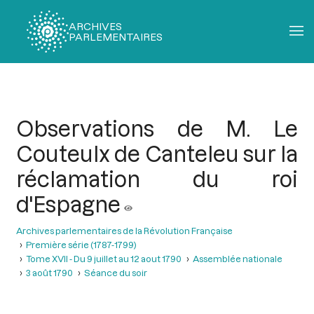
ARCHIVES
PARLEMENTAIRES
Fil
d'Ariane
Observations de M. Le
Couteulx de Canteleu sur la
réclamation du roi
d'Espagne
Archives parlementaires de la Révolution Française
Première série (1787-1799)
Tome XVII - Du 9 juillet au 12 aout 1790
Assemblée nationale
3 août 1790
Séance du soir