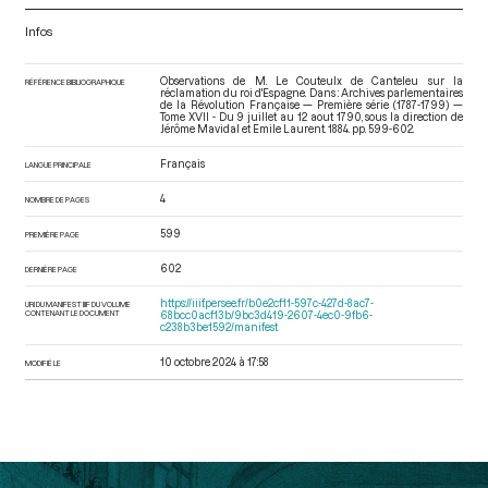
Infos
Observations de M. Le Couteulx de Canteleu sur la
RÉFÉRENCE BIBLIOGRAPHIQUE
réclamation du roi d'Espagne. Dans : Archives parlementaires
de la Révolution Française — Première série (1787-1799) —
Tome XVII - Du 9 juillet au 12 aout 1790
, sous la direction de
Jérôme Mavidal et Emile Laurent. 1884. pp. 599-602.
Français
LANGUE PRINCIPALE
4
NOMBRE DE PAGES
599
PREMIÈRE PAGE
602
DERNIÈRE PAGE
https://iiif.persee.fr/b0e2cf11-597c-427d-8ac7-
URI DU MANIFEST IIIF DU VOLUME
CONTENANT LE DOCUMENT
68bcc0acf13b/9bc3d419-2607-4ec0-9fb6-
c238b3be1592/manifest
10 octobre 2024 à 17:58
MODIFIÉ LE