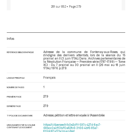
281 sur 852
• Page 279
Infos
Adresse de la commune de Fontenay-aux-Roses, qui
RÉFÉRENCE BIBLIOGRAPHIQUE
s'indigne des derniers attentats, lors de la séance du 15
prairial an II (3 juin 1794). Dans : Archives parlementaires de
la Révolution Française — Première série (1787-1799) — Tome
XCI - Du 7 prairial au 30 prairial an II (26 mai au 18 juin
1794)
. 1976. p. 279.
Français
LANGUE PRINCIPALE
1
NOMBRE DE PAGES
279
PREMIÈRE PAGE
279
DERNIÈRE PAGE
Adresse, pétition et lettre envoyée à l’Assemblée
TYPOLOGIE DOCUMENTAIRE
https://iiif.persee.fr/b0e2cf11-597c-427d-8ac7-
URI DU MANIFEST IIIF DU VOLUME
CONTENANT LE DOCUMENT
68bcc0acf13b/f0a82fc6-3166-4bf6-85a7-
810dc87a17bc/manifest