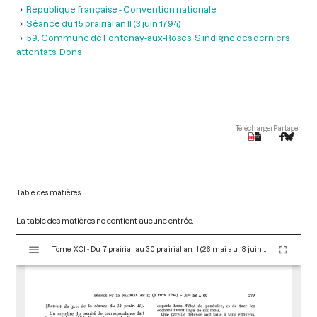
République française - Convention nationale
Séance du 15 prairial an II (3 juin 1794)
59. Commune de Fontenay-aux-Roses. S’indigne des derniers
attentats. Dons
Télécharger
Partager
Table des matières
La table des matières ne contient aucune entrée.
V
Tome XCI - Du 7 prairial au 30 prairial an II (26 mai au 18 juin 1794)
i
s
u
a
l