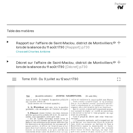
Partager
Table des matières
Rapport sur l'affaire de Saint-Maclou, district de Montivilliers,
lors de la séance du 11 août 1790
[Rapport]
p.730
Chasset Charles Antoine
Décret sur l'affaire de Saint-Maclou, district de Montivilliers,
lors de la séance du 11 août 1790
[Décret]
p.730
V
Tome XVII - Du 9 juillet au 12 aout 1790
i
s
u
a
l
i
s
e
u
r