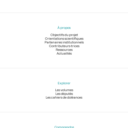
Menu
du
pied
À propos
de
page
Objectifs du projet
Orientations scientifiques
Partenaires institutionnels
Contributeurs-trices
Ressources
Actualités
Explorer
Les volumes
Les députés
Les cahiers de doléances
Comprendre