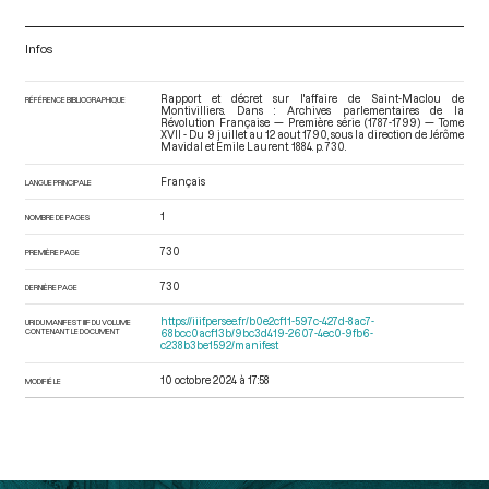
Infos
Rapport et décret sur l'affaire de Saint-Maclou de
RÉFÉRENCE BIBLIOGRAPHIQUE
Montivilliers. Dans : Archives parlementaires de la
Révolution Française — Première série (1787-1799) — Tome
XVII - Du 9 juillet au 12 aout 1790
, sous la direction de Jérôme
Mavidal et Emile Laurent. 1884. p. 730.
Français
LANGUE PRINCIPALE
1
NOMBRE DE PAGES
730
PREMIÈRE PAGE
730
DERNIÈRE PAGE
https://iiif.persee.fr/b0e2cf11-597c-427d-8ac7-
URI DU MANIFEST IIIF DU VOLUME
CONTENANT LE DOCUMENT
68bcc0acf13b/9bc3d419-2607-4ec0-9fb6-
c238b3be1592/manifest
10 octobre 2024 à 17:58
MODIFIÉ LE