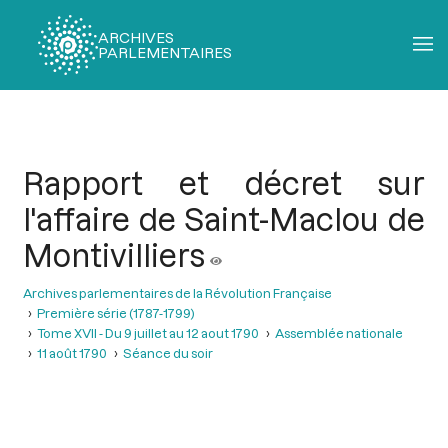
ARCHIVES
PARLEMENTAIRES
Fil
d'Ariane
Rapport et décret sur
l'affaire de Saint-Maclou de
Montivilliers
Archives parlementaires de la Révolution Française
Première série (1787-1799)
Tome XVII - Du 9 juillet au 12 aout 1790
Assemblée nationale
11 août 1790
Séance du soir