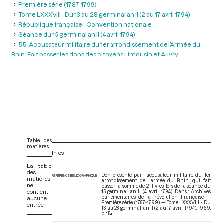
Première série (1787-1799)
Tome LXXXVIII - Du 13 au 28 germinal an II (2 au 17 avril 1794)
République française - Convention nationale
Séance du 15 germinal an Il (4 avril 1794)
55. Accusateur militaire du 1er arrondissement de l’Armée du
Rhin. Fait passer les dons des citoyens Limousin et Auvry
Table des
matières
Infos
La table
des
Don présenté par l'accusateur militaire du 1er
RÉFÉRENCE BIBLIOGRAPHIQUE
matières
arrondissement de l'armée du Rhin qui fait
ne
passer la somme de 21 livres, lors de la séance du
contient
15 germinal an II (4 avril 1794). Dans : Archives
parlementaires de la Révolution Française —
aucune
Première série (1787-1799) — Tome LXXXVIII - Du
entrée.
13 au 28 germinal an II (2 au 17 avril 1794)
. 1969.
p. 154.
V