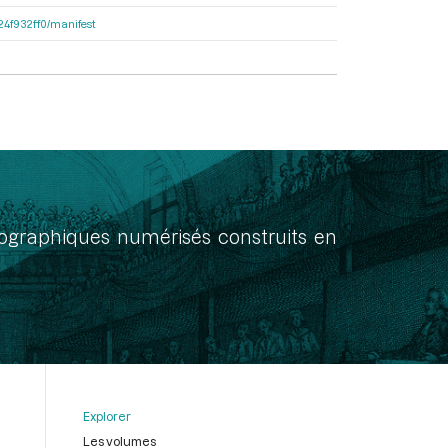
324f932ff0/manifest
onographiques numérisés construits en
Explorer
Les volumes