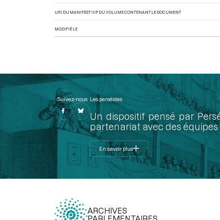
URI DU MANIFEST IIIF DU VOLUME CONTENANT LE DOCUMENT
MODIFIÉ LE
Suivez-nous
Les perséides
Un dispositif pensé par Pers
partenariat avec des équipes 
En savoir plus
ARCHIVES
PARLEMENTAIRES