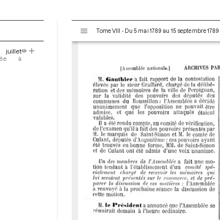
V
Tome VIII - Du 5 mai 1789 au 15 septembre 1789
i
s
juillet
u
oyée à
a
l
i
s
e
u
r
M
i
r
a
d
o
r