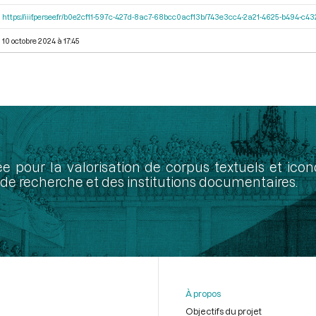
https://iiif.persee.fr/b0e2cf11-597c-427d-8ac7-68bcc0acf13b/743e3cc4-2a21-4625-b494-c4
10 octobre 2024 à 17:45
ée pour la valorisation de corpus textuels et ic
de recherche et des institutions documentaires.
À propos
Objectifs du projet