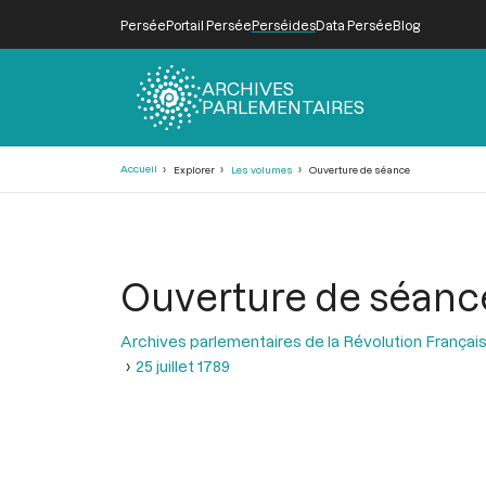
Persée
Portail Persée
Perséides
Data Persée
Blog
ARCHIVES
PARLEMENTAIRES
Fil
Accueil
Explorer
Les volumes
Ouverture de séance
d'Ariane
Ouverture de séanc
Archives parlementaires de la Révolution Françai
25 juillet 1789