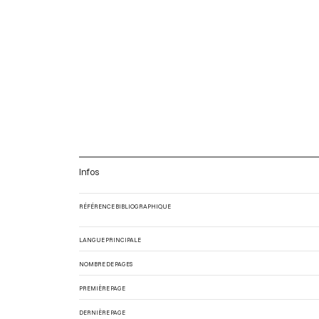
Infos
RÉFÉRENCE BIBLIOGRAPHIQUE
LANGUE PRINCIPALE
NOMBRE DE PAGES
PREMIÈRE PAGE
DERNIÈRE PAGE