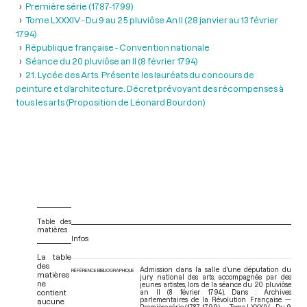
Première série (1787-1799)
Tome LXXXIV - Du 9 au 25 pluviôse An II (28 janvier au 13 février
1794)
République française - Convention nationale
Séance du 20 pluviôse an II (8 février 1794)
21. Lycée des Arts. Présente les lauréats du concours de
peinture et d’architecture. Décret prévoyant des récompenses à
tous les arts (Proposition de Léonard Bourdon)
Table des
matières
Infos
La table
des
Admission dans la salle d'une députation du
RÉFÉRENCE BIBLIOGRAPHIQUE
matières
jury national des arts, accompagnée par des
ne
jeunes artistes, lors de la séance du 20 pluviôse
contient
an II (8 février 1794). Dans : Archives
parlementaires de la Révolution Française —
aucune