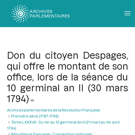
ARCHIVES
PARLEMENTAIRES
Fil
d'Ariane
Don du citoyen Despages,
qui offre le montant de son
office, lors de la séance du
10 germinal an II (30 mars
1794)
Archives parlementaires de la Révolution Française
Première série (1787-1799)
Tome LXXXVII - Du 1er au 12 germinal An II (21 mars au 1er avril
1794)
République française - Convention nationale