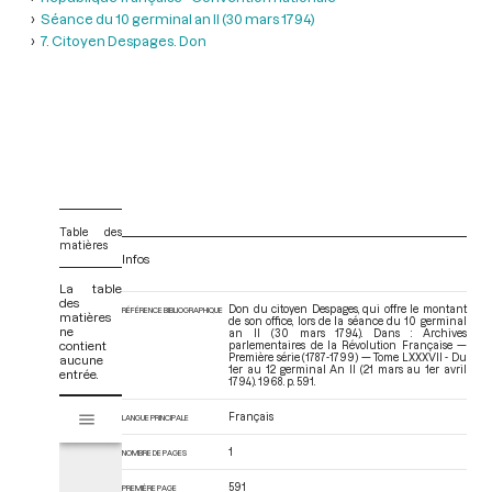
Séance du 10 germinal an II (30 mars 1794)
7. Citoyen Despages. Don
Table des
matières
Infos
La table
des
Don du citoyen Despages, qui offre le montant
RÉFÉRENCE BIBLIOGRAPHIQUE
matières
de son office, lors de la séance du 10 germinal
ne
an II (30 mars 1794). Dans : Archives
contient
parlementaires de la Révolution Française —
Première série (1787-1799) — Tome LXXXVII - Du
aucune
1er au 12 germinal An II (21 mars au 1er avril
entrée.
1794)
. 1968. p. 591.
V
Français
Tome LXXXVII - Du 1er au 12 germinal An II (21 mars au 1er avril 1794)
LANGUE PRINCIPALE
i
s
1
NOMBRE DE PAGES
u
a
591
PREMIÈRE PAGE