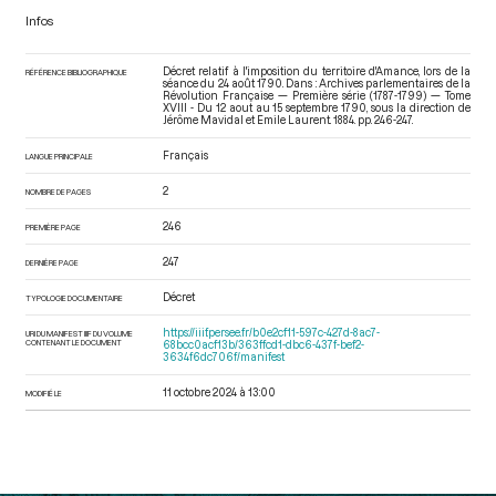
Infos
Décret relatif à l'imposition du territoire d'Amance, lors de la
RÉFÉRENCE BIBLIOGRAPHIQUE
séance du 24 août 1790. Dans : Archives parlementaires de la
Révolution Française — Première série (1787-1799) — Tome
XVIII - Du 12 aout au 15 septembre 1790
, sous la direction de
Jérôme Mavidal et Emile Laurent. 1884. pp. 246-247.
Français
LANGUE PRINCIPALE
2
NOMBRE DE PAGES
246
PREMIÈRE PAGE
247
DERNIÈRE PAGE
Décret
TYPOLOGIE DOCUMENTAIRE
https://iiif.persee.fr/b0e2cf11-597c-427d-8ac7-
URI DU MANIFEST IIIF DU VOLUME
CONTENANT LE DOCUMENT
68bcc0acf13b/363ffcd1-dbc6-437f-bef2-
3634f6dc706f/manifest
11 octobre 2024 à 13:00
MODIFIÉ LE