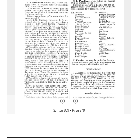
i
r
a
d
o
r
251 sur 809
• Page 246