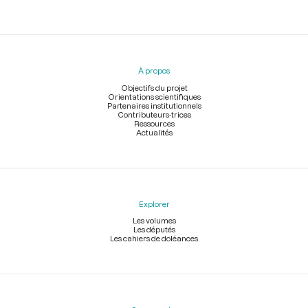
Menu
du
pied
À propos
de
page
Objectifs du projet
Orientations scientifiques
Partenaires institutionnels
Contributeurs-trices
Ressources
Actualités
Explorer
Les volumes
Les députés
Les cahiers de doléances