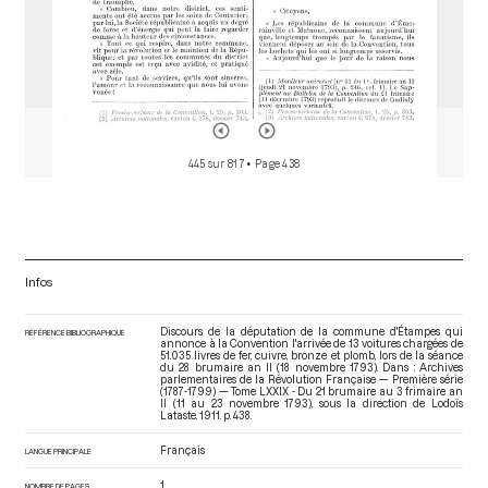
445 sur 817
• Page 438
Infos
Discours de la députation de la commune d'Étampes qui
RÉFÉRENCE BIBLIOGRAPHIQUE
annonce à la Convention l'arrivée de 13 voitures chargées de
51.035 livres de fer, cuivre, bronze et plomb, lors de la séance
du 28 brumaire an II (18 novembre 1793). Dans : Archives
parlementaires de la Révolution Française — Première série
(1787-1799) — Tome LXXIX - Du 21 brumaire au 3 frimaire an
II (11 au 23 novembre 1793)
, sous la direction de Lodoïs
Lataste. 1911. p. 438.
Français
LANGUE PRINCIPALE
1
NOMBRE DE PAGES