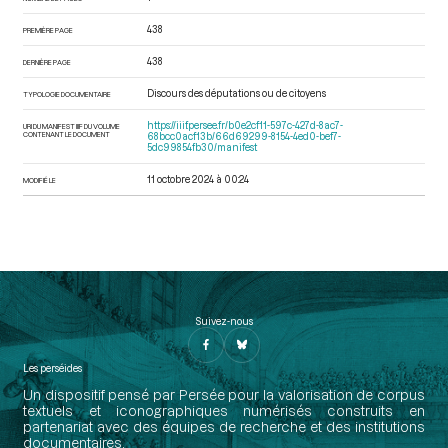
438
PREMIÈRE PAGE
438
DERNIÈRE PAGE
Discours des députations ou de citoyens
TYPOLOGIE DOCUMENTAIRE
https://iiif.persee.fr/b0e2cf11-597c-427d-8ac7-
URI DU MANIFEST IIIF DU VOLUME
CONTENANT LE DOCUMENT
68bcc0acf13b/66d69299-8154-4ed0-bef7-
5dc99854fb30/manifest
11 octobre 2024 à 00:24
MODIFIÉ LE
Suivez-nous
Les perséides
Un dispositif pensé par Persée pour la valorisation de corpus
textuels et iconographiques numérisés construits en
partenariat avec des équipes de recherche et des institutions
documentaires.