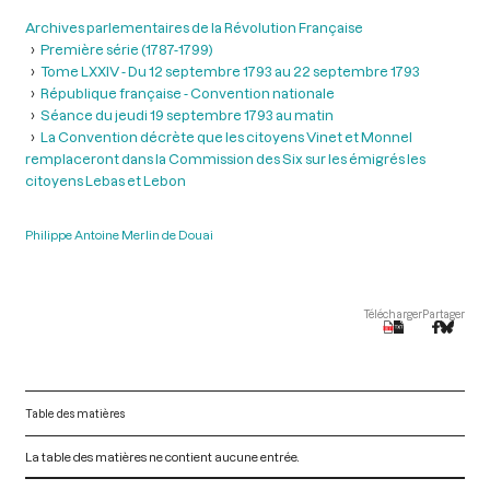
Archives parlementaires de la Révolution Française
Première série (1787-1799)
Tome LXXIV - Du 12 septembre 1793 au 22 septembre 1793
République française - Convention nationale
Séance du jeudi 19 septembre 1793 au matin
La Convention décrète que les citoyens Vinet et Monnel
remplaceront dans la Commission des Six sur les émigrés les
citoyens Lebas et Lebon
Philippe Antoine Merlin de Douai
Télécharger
Partager
Table des matières
La table des matières ne contient aucune entrée.
V