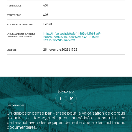
407
PREMIÈRE PAGE
408
DERNIÈRE PAGE
Décret
TYPOLOGIE DOCUMENTAIRE
https://iiif.persee.fr/b0e2cf11-597c-427d-8ac7-
URI DU MANIFEST IIIF DU VOLUME
CONTENANT LE DOCUMENT
68bcc0acf13b/ae0b3c55-ce1b-4392-9386-
92f9e76bc58e/manifest
26 novembre 2025 à 17:26
MODIFIÉ LE
Suivez-nous
Les perséides
Un dispositif pensé par Persée pour la valorisation de corpus
textuels et iconographiques numérisés construits en
partenariat avec des équipes de recherche et des institutions
documentaires.