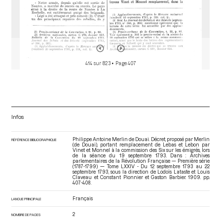
414 sur 823
• Page 407
Infos
Philippe Antoine Merlin de Douai. Décret, proposé par Merlin
RÉFÉRENCE BIBLIOGRAPHIQUE
(de Douai), portant remplacement de Lebas et Lebon par
Vinet et Monnel à la commission des Six sur les émigrés, lors
de la séance du 19 septembre 1793. Dans : Archives
parlementaires de la Révolution Française — Première série
(1787-1799) — Tome LXXIV - Du 12 septembre 1793 au 22
septembre 1793
, sous la direction de Lodoïs Lataste et Louis
Claveau et Constant Pionnier et Gaston Barbier. 1909. pp.
407-408.
Français
LANGUE PRINCIPALE
2
NOMBRE DE PAGES