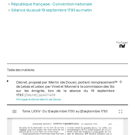
République française - Convention nationale
Séance du jeudi 19 septembre 1793 au matin
Partager
Table des matières
Décret, proposé par Merlin (de Douai), portant remplacement
de Lebas et Lebon par Vinet et Monnel à la commission des Six
sur les émigrés, lors de la séance du 19 septembre
1793
[Décret]
pp.407-408
Philippe Antoine Merlin de Douai
V
Tome LXXIV - Du 12 septembre 1793 au 22 septembre 1793
i
s
u
a