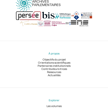
ARCHIVES
PARLEMENTAIRES
Menu
du
pied
À propos
de
page
Objectifs du projet
Orientations scientifiques
Partenaires institutionnels
Contributeurs-trices
Ressources
Actualités
Explorer
Les volumes