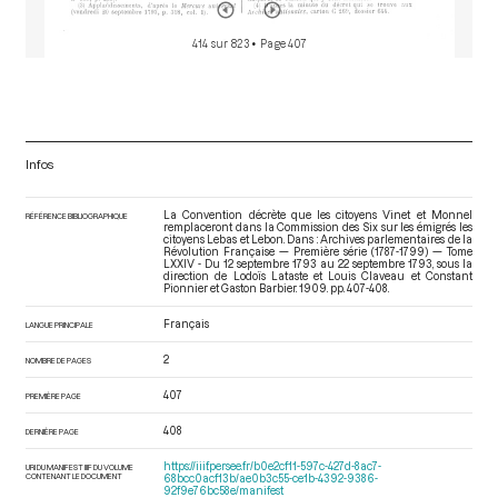
414 sur 823
• Page 407
Infos
La Convention décrète que les citoyens Vinet et Monnel
RÉFÉRENCE BIBLIOGRAPHIQUE
remplaceront dans la Commission des Six sur les émigrés les
citoyens Lebas et Lebon. Dans : Archives parlementaires de la
Révolution Française — Première série (1787-1799) — Tome
LXXIV - Du 12 septembre 1793 au 22 septembre 1793
, sous la
direction de Lodoïs Lataste et Louis Claveau et Constant
Pionnier et Gaston Barbier. 1909. pp. 407-408.
Français
LANGUE PRINCIPALE
2
NOMBRE DE PAGES
407
PREMIÈRE PAGE
408
DERNIÈRE PAGE
https://iiif.persee.fr/b0e2cf11-597c-427d-8ac7-
URI DU MANIFEST IIIF DU VOLUME
CONTENANT LE DOCUMENT
68bcc0acf13b/ae0b3c55-ce1b-4392-9386-
92f9e76bc58e/manifest