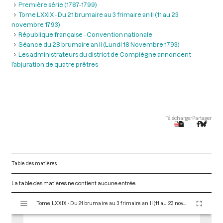
Première série (1787-1799)
Tome LXXIX - Du 21 brumaire au 3 frimaire an II (11 au 23
novembre 1793)
République française - Convention nationale
Séance du 28 brumaire an II (Lundi 18 Novembre 1793)
Les administrateurs du district de Compiègne annoncent
l’abjuration de quatre prêtres
Télécharger
Partager
Table des matières
La table des matières ne contient aucune entrée.
V
Tome LXXIX - Du 21 brumaire au 3 frimaire an II (11 au 23 novembre 1793)
i
s