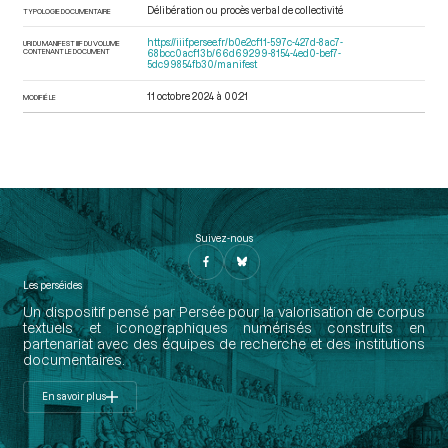
Délibération ou procès verbal de collectivité
TYPOLOGIE DOCUMENTAIRE
https://iiif.persee.fr/b0e2cf11-597c-427d-8ac7-
URI DU MANIFEST IIIF DU VOLUME
CONTENANT LE DOCUMENT
68bcc0acf13b/66d69299-8154-4ed0-bef7-
5dc99854fb30/manifest
11 octobre 2024 à 00:21
MODIFIÉ LE
Suivez-nous
Les perséides
Un dispositif pensé par Persée pour la valorisation de corpus
textuels et iconographiques numérisés construits en
partenariat avec des équipes de recherche et des institutions
documentaires.
En savoir plus