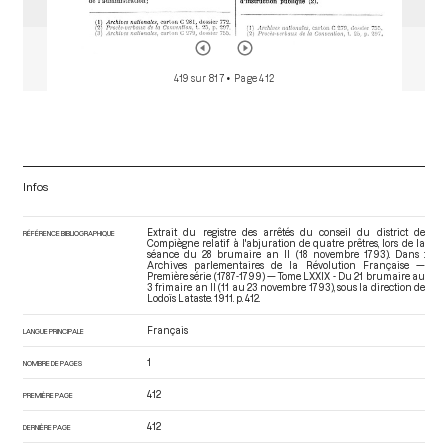
419 sur 817
• Page 412
Infos
Extrait du registre des arrêtés du conseil du district de
RÉFÉRENCE BIBLIOGRAPHIQUE
Compiègne relatif à l'abjuration de quatre prêtres, lors de la
séance du 28 brumaire an II (18 novembre 1793). Dans :
Archives parlementaires de la Révolution Française —
Première série (1787-1799) — Tome LXXIX - Du 21 brumaire au
3 frimaire an II (11 au 23 novembre 1793)
, sous la direction de
Lodoïs Lataste. 1911. p. 412.
Français
LANGUE PRINCIPALE
1
NOMBRE DE PAGES
412
PREMIÈRE PAGE
412
DERNIÈRE PAGE