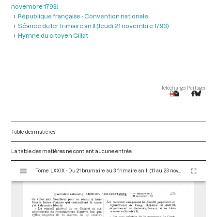
novembre 1793)
République française - Convention nationale
Séance du ler frimaire an II (Jeudi 21 novembre 1793)
Hymne du citoyen Gillat
Télécharger
Partager
Table des matières
La table des matières ne contient aucune entrée.
V
Tome LXXIX - Du 21 brumaire au 3 frimaire an II (11 au 23 novembre 1793)
i
s
u
a
l