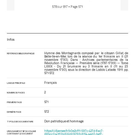
578 sur 817
• Page 571
Infos
Hymne des Montagnards composé par le citoyen Gillat, de
RÉFÉRENCE BIBLIOGRAPHIQUE
Belle-Ile-en-Mer, lors de la séance du 1er frimaire an II (21
novembre 1793). Dans : Archives parlementaires de la
Révolution Française — Première série (1787-1799) — Tome
LXXIX - Du 21 brumaire au 3 frimaire an II (11 au 23
novembre 1793)
, sous la direction de Lodoïs Lataste. 1911. pp.
571-572.
Français
LANGUE PRINCIPALE
2
NOMBRE DE PAGES
571
PREMIÈRE PAGE
572
DERNIÈRE PAGE
Don patriotique et hommage
TYPOLOGIE DOCUMENTAIRE
https://iiif.persee.fr/b0e2cf11-597c-427d-8ac7-
URI DU MANIFEST IIIF DU VOLUME
CONTENANT LE DOCUMENT
68bcc0acf13b/66d69299-8154-4ed0-bef7-