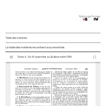
Télécharger
Partager
Table des matières
La table des matières ne contient aucune entrée.
V
Tome X - Du 12 novembre au 24 décembre 1789
i
s
u
a
l
i
s
e
u
r
M