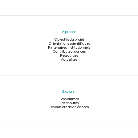
Menu
du
pied
À propos
de
page
Objectifs du projet
Orientations scientifiques
Partenaires institutionnels
Contributeurs-trices
Ressources
Actualités
Explorer
Les volumes
Les députés
Les cahiers de doléances