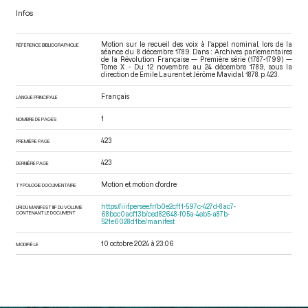
Infos
Motion sur le recueil des voix à l'appel nominal, lors de la
RÉFÉRENCE BIBLIOGRAPHIQUE
séance du 8 décembre 1789. Dans : Archives parlementaires
de la Révolution Française — Première série (1787-1799) —
Tome X - Du 12 novembre au 24 décembre 1789
, sous la
direction de Emile Laurent et Jérôme Mavidal. 1878. p. 423.
Français
LANGUE PRINCIPALE
1
NOMBRE DE PAGES
423
PREMIÈRE PAGE
423
DERNIÈRE PAGE
Motion et motion d'ordre
TYPOLOGIE DOCUMENTAIRE
https://iiif.persee.fr/b0e2cf11-597c-427d-8ac7-
URI DU MANIFEST IIIF DU VOLUME
CONTENANT LE DOCUMENT
68bcc0acf13b/ced82648-f05a-4eb5-a87b-
521e6028d1be/manifest
10 octobre 2024 à 23:06
MODIFIÉ LE