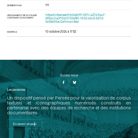
111
DERNIÈRE PAGE
https://iiif.persee.fr/b0e2cf11-597c-427d-8ac7-
URI DU MANIFEST IIIF DU VOLUME
CONTENANT LE DOCUMENT
68bcc0acf13b/0753e581-1902-46c5-b67d-
5a55e95ac0e1/manifest
10 octobre 2024 à 17:52
MODIFIÉ LE
Suivez-nous
Les perséides
Un dispositif pensé par Persée pour la valorisation de corpus
textuels et iconographiques numérisés construits en
partenariat avec des équipes de recherche et des institutions
documentaires.
En savoir plus