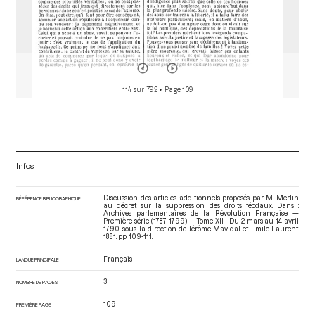
114 sur 792
• Page 109
Infos
Discussion des articles additionnels proposés par M. Merlin
RÉFÉRENCE BIBLIOGRAPHIQUE
au décret sur la suppression des droits féodaux. Dans :
Archives parlementaires de la Révolution Française —
Première série (1787-1799) — Tome XII - Du 2 mars au 14 avril
1790
, sous la direction de Jérôme Mavidal et Emile Laurent.
1881. pp. 109-111.
Français
LANGUE PRINCIPALE
3
NOMBRE DE PAGES
109
PREMIÈRE PAGE