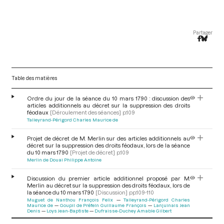
Partager
Table des matières
Ordre du jour de la séance du 10 mars 1790 : discussion des
articles additionnels au décret sur la suppression des droits
féodaux
[Déroulement des séances]
p.109
Talleyrand-Périgord Charles Maurice de
Projet de décret de M. Merlin sur des articles additionnels au
décret sur la suppression des droits féodaux, lors de la séance
du 10 mars 1790
[Projet de décret]
p.109
Merlin de Douai Philippe Antoine
Discussion du premier article additionnel proposé par M.
Merlin au décret sur la suppression des droits féodaux, lors de
la séance du 10 mars 1790
[Discussion]
pp.109-110
Muguet de Nanthou François Felix
Talleyrand-Périgord Charles
Maurice de
Goupil de Préfeln Guillaume François
Lanjuinais Jean
Denis
Loys Jean-Baptiste
Dufraisse-Duchey Amable Gilbert
V