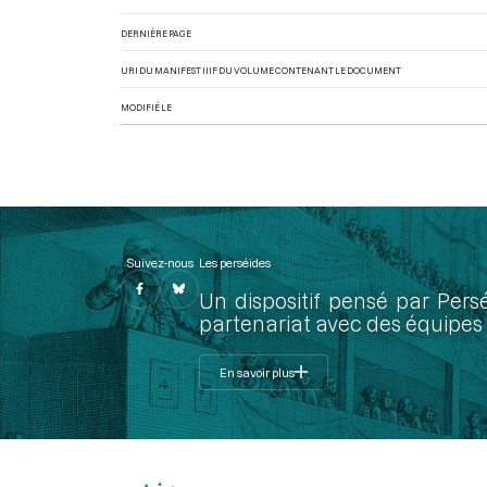
DERNIÈRE PAGE
URI DU MANIFEST IIIF DU VOLUME CONTENANT LE DOCUMENT
MODIFIÉ LE
Suivez-nous
Les perséides
Un dispositif pensé par Pers
partenariat avec des équipes 
En savoir plus