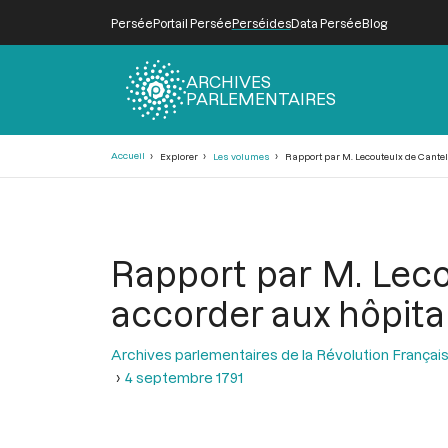
Persée
Portail Persée
Perséides
Data Persée
Blog
ARCHIVES
PARLEMENTAIRES
Fil
Accueil
Explorer
Les volumes
Rapport par M. Lecouteulx de Cantel
d'Ariane
Rapport par M. Leco
accorder aux hôpit
Archives parlementaires de la Révolution Françai
4 septembre 1791