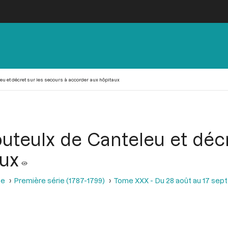
eu et décret sur les secours à accorder aux hôpitaux
uteulx de Canteleu et décr
aux
se
Première série (1787-1799)
Tome XXX - Du 28 août au 17 sep