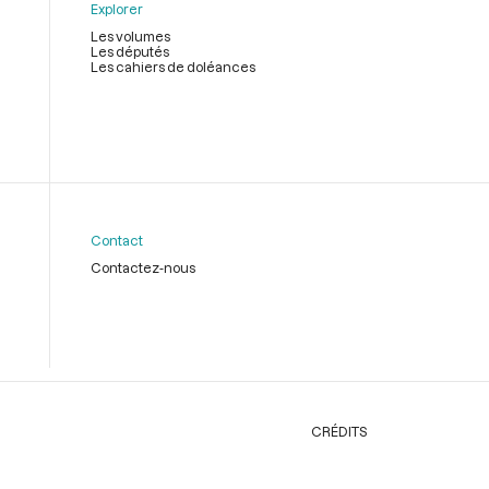
Explorer
Les volumes
Les députés
Les cahiers de doléances
Contact
Contactez-nous
CRÉDITS