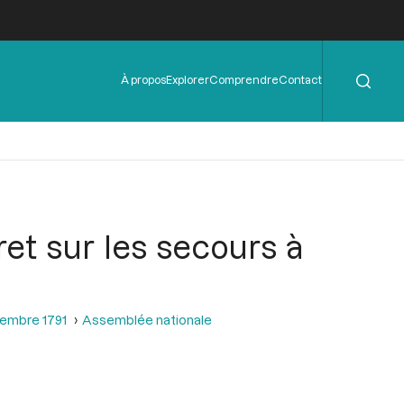
Rechercher
Menu
À propos
Explorer
Comprendre
Contact
de
l'en-
tête
et sur les secours à
tembre 1791
Assemblée nationale