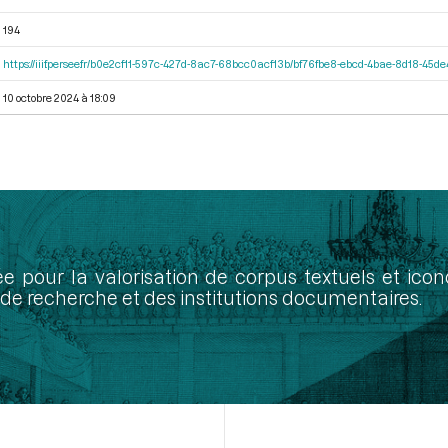
194
https://iiif.persee.fr/b0e2cf11-597c-427d-8ac7-68bcc0acf13b/bf76fbe8-ebcd-4bae-8d18-45
10 octobre 2024 à 18:09
ée pour la valorisation de corpus textuels et ic
de recherche et des institutions documentaires.