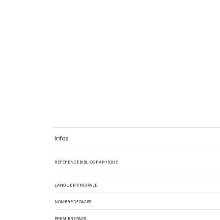
Infos
RÉFÉRENCE BIBLIOGRAPHIQUE
LANGUE PRINCIPALE
NOMBRE DE PAGES
PREMIÈRE PAGE