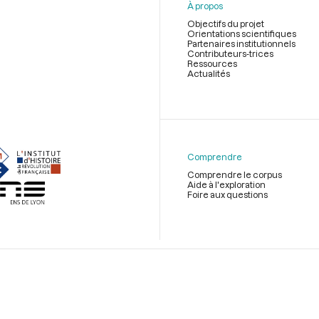
À propos
Objectifs du projet
Orientations scientifiques
Partenaires institutionnels
Contributeurs-trices
Ressources
Actualités
Menu
du
pied
de
Comprendre
page
Comprendre le corpus
Aide à l'exploration
Foire aux questions