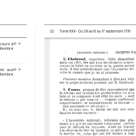
V
Tome XXX - Du 28 août au 17 septembre 1791
i
s
cours à
u
ptembre
a
l
i
der aux
s
tembre
e
u
r
M
i
r
a
d
o