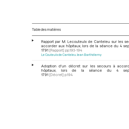
Table des matières
Rapport par M. Lecouteulx de Canteleu sur les se
accorder aux hôpitaux, lors de la séance du 4 se
1791
[Rapport]
pp.193-194
Le Couteulx de Canteleu Jean Barthélemy
Adoption d'un décret sur les secours à accor
hôpitaux, lors de la séance du 4 sep
1791
[Décret]
p.194