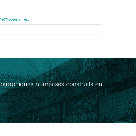
de44074cc4/manifest
onographiques numérisés construits en