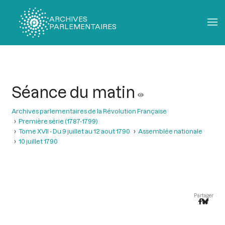
ARCHIVES
PARLEMENTAIRES
Fil
d'Ariane
Séance du matin
Archives parlementaires de la Révolution Française
Première série (1787-1799)
Tome XVII - Du 9 juillet au 12 aout 1790
Assemblée nationale
10 juillet 1790
Partager