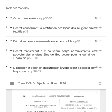
Table des matières
Ouverture de séance
pp.34-35
Décret concernant la restitution des biens des religionnaires
fugitifs
p.35
Décret sur le recouvrement des deniers publics
p.35
Décret transférant aux nouveaux corps administratifs les
pouvoirs des anciens élus de Bourgogne pour le canal du
Charolais
pp.35-36
Discussion et adoption des articles 1 à 12 du projet de décret sur
les pensions
pp.36-39
V
Incident au sujet de l'article 2 du décret sur les cérémonies de la
Tome XVII - Du 9 juillet au 12 aout 1790
i
fédération
pp.39-40
s
u
a
l
i