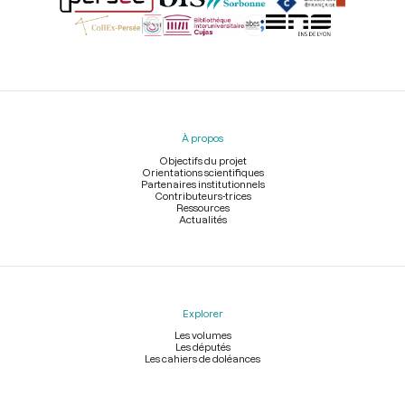
Menu
du
pied
À propos
de
page
Objectifs du projet
Orientations scientifiques
Partenaires institutionnels
Contributeurs-trices
Ressources
Actualités
Explorer
Les volumes
Les députés
Les cahiers de doléances