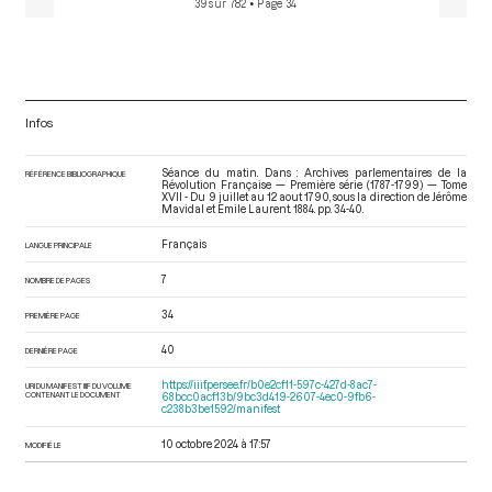
39 sur 782
• Page 34
Infos
Séance du matin. Dans : Archives parlementaires de la
RÉFÉRENCE BIBLIOGRAPHIQUE
Révolution Française — Première série (1787-1799) — Tome
XVII - Du 9 juillet au 12 aout 1790
, sous la direction de Jérôme
Mavidal et Emile Laurent. 1884. pp. 34-40.
Français
LANGUE PRINCIPALE
7
NOMBRE DE PAGES
34
PREMIÈRE PAGE
40
DERNIÈRE PAGE
https://iiif.persee.fr/b0e2cf11-597c-427d-8ac7-
URI DU MANIFEST IIIF DU VOLUME
CONTENANT LE DOCUMENT
68bcc0acf13b/9bc3d419-2607-4ec0-9fb6-
c238b3be1592/manifest
10 octobre 2024 à 17:57
MODIFIÉ LE