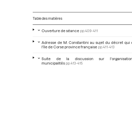
Table des matières
Ouverture de séance
pp.409-411
Adresse de M. Constantini au sujet du décret qui 
l'île de Corse province française
pp.411-413
Suite de la discussion sur l'organisati
municipalités
pp.413-415