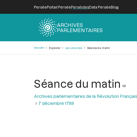
Persée
Portail Persée
Perséides
Data Persée
Blog
ARCHIVES
PARLEMENTAIRES
Fil
Accueil
Explorer
Les volumes
Séance du matin
d'Ariane
Séance du matin
Archives parlementaires de la Révolution Françai
7 décembre 1789