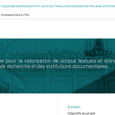
https://iiif.persee.fr/b0e2cf11-597c-427d-8ac7-68bcc0acf13b/ced82648-f05a-4eb5-a87b-5
10 octobre 2024 à 17:50
ée pour la valorisation de corpus textuels et ic
de recherche et des institutions documentaires.
À propos
Objectifs du projet