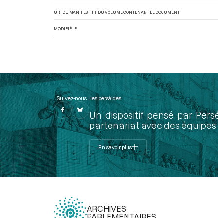
URI DU MANIFEST IIIF DU VOLUME CONTENANT LE DOCUMENT
MODIFIÉ LE
Suivez-nous
Les perséides
Un dispositif pensé par Pers
partenariat avec des équipes 
En savoir plus
ARCHIVES
PARLEMENTAIRES