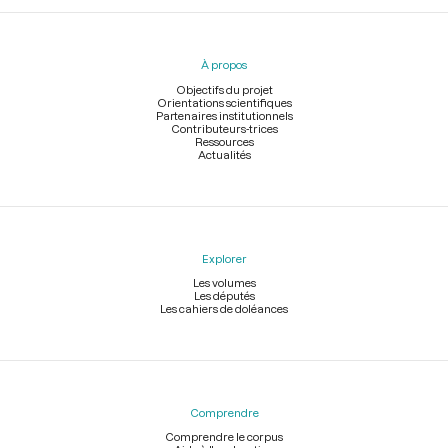
Menu
du
pied
À propos
de
page
Objectifs du projet
Orientations scientifiques
Partenaires institutionnels
Contributeurs-trices
Ressources
Actualités
Explorer
Les volumes
Les députés
Les cahiers de doléances
Comprendre
Comprendre le corpus