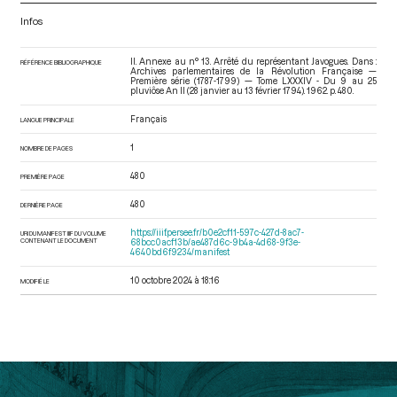
Infos
II. Annexe au n° 13. Arrêté du représentant Javogues. Dans :
RÉFÉRENCE BIBLIOGRAPHIQUE
Archives parlementaires de la Révolution Française —
Première série (1787-1799) — Tome LXXXIV - Du 9 au 25
pluviôse An II (28 janvier au 13 février 1794)
. 1962. p. 480.
Français
LANGUE PRINCIPALE
1
NOMBRE DE PAGES
480
PREMIÈRE PAGE
480
DERNIÈRE PAGE
https://iiif.persee.fr/b0e2cf11-597c-427d-8ac7-
URI DU MANIFEST IIIF DU VOLUME
CONTENANT LE DOCUMENT
68bcc0acf13b/ae487d6c-9b4a-4d68-9f3e-
4640bd6f9234/manifest
10 octobre 2024 à 18:16
MODIFIÉ LE