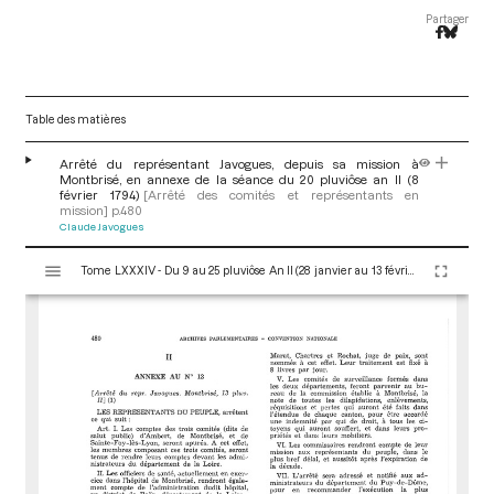
Partager
Table des matières
Arrêté du représentant Javogues, depuis sa mission à
Montbrisé, en annexe de la séance du 20 pluviôse an II (8
février 1794)
[Arrêté des comités et représentants en
mission]
p.480
Claude Javogues
V
Tome LXXXIV - Du 9 au 25 pluviôse An II (28 janvier au 13 février 1794)
i
s
u
a
l
i
s
e
u
r
M