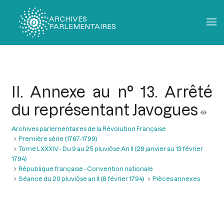
ARCHIVES
PARLEMENTAIRES
Fil
d'Ariane
II. Annexe au n° 13. Arrêté
du représentant Javogues
Archives parlementaires de la Révolution Française
Première série (1787-1799)
Tome LXXXIV - Du 9 au 25 pluviôse An II (28 janvier au 13 février
1794)
République française - Convention nationale
Séance du 20 pluviôse an II (8 février 1794)
Pièces annexes