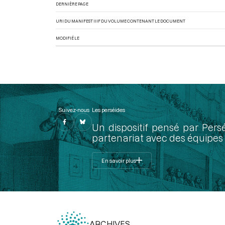
DERNIÈRE PAGE
URI DU MANIFEST IIIF DU VOLUME CONTENANT LE DOCUMENT
MODIFIÉ LE
Suivez-nous
Les perséides
Un dispositif pensé par Pers
partenariat avec des équipes 
En savoir plus
ARCHIVES