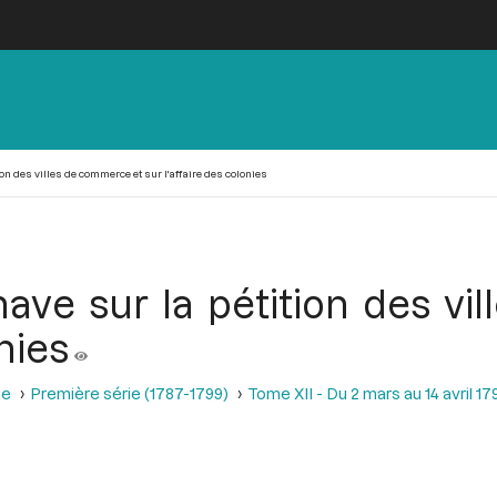
n des villes de commerce et sur l'affaire des colonies
ave sur la pétition des v
onies
se
Première série (1787-1799)
Tome XII - Du 2 mars au 14 avril 17