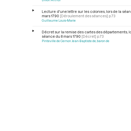
Lecture d'une lettre sur les colonies, lors de la séa
mars 1790
[Déroulement des séances]
p.73
Guillaume Louis-Marie
Décret sur la remise des cartes des départements, lo
séance du 8 mars 1790
[Décret]
p.73
Pinteville de Cernon Jean-Baptiste de, baron de