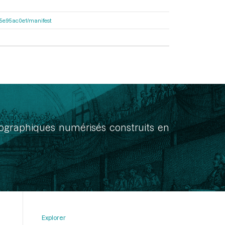
a55e95ac0e1/manifest
onographiques numérisés construits en
Explorer