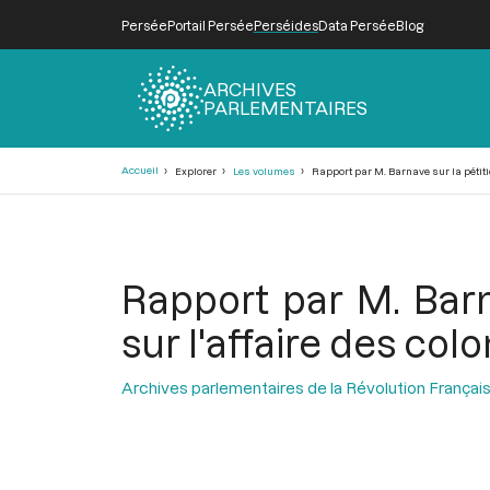
Persée
Portail Persée
Perséides
Data Persée
Blog
ARCHIVES
PARLEMENTAIRES
Fil
Accueil
Explorer
Les volumes
Rapport par M. Barnave sur la pétitio
d'Ariane
Rapport par M. Barn
sur l'affaire des col
Archives parlementaires de la Révolution Françai