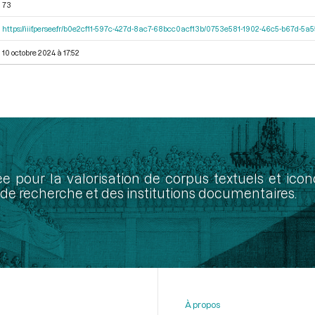
73
https://iiif.persee.fr/b0e2cf11-597c-427d-8ac7-68bcc0acf13b/0753e581-1902-46c5-b67d-5
10 octobre 2024 à 17:52
ée pour la valorisation de corpus textuels et ic
de recherche et des institutions documentaires.
À propos