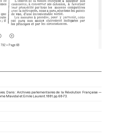
 792
• Page 68
onies. Dans : Archives parlementaires de la Révolution Française —
érôme Mavidal et Emile Laurent. 1881. pp. 68-73.