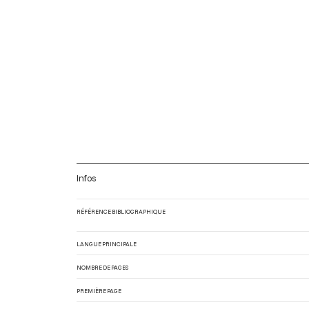
Infos
RÉFÉRENCE BIBLIOGRAPHIQUE
LANGUE PRINCIPALE
NOMBRE DE PAGES
PREMIÈRE PAGE