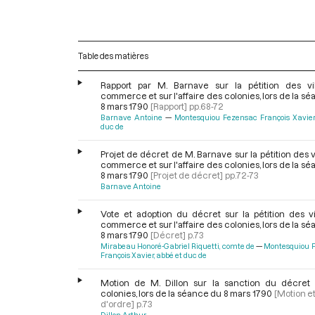
Table des matières
Rapport par M. Barnave sur la pétition des vi
commerce et sur l'affaire des colonies, lors de la s
8 mars 1790
[Rapport]
pp.68-72
Barnave Antoine
Montesquiou Fezensac François Xavier
duc de
Projet de décret de M. Barnave sur la pétition des v
commerce et sur l'affaire des colonies, lors de la s
8 mars 1790
[Projet de décret]
pp.72-73
Barnave Antoine
Vote et adoption du décret sur la pétition des vi
commerce et sur l'affaire des colonies, lors de la s
8 mars 1790
[Décret]
p.73
Mirabeau Honoré-Gabriel Riquetti, comte de
Montesquiou 
François Xavier, abbé et duc de
Motion de M. Dillon sur la sanction du décret 
colonies, lors de la séance du 8 mars 1790
[Motion e
d'ordre]
p.73
Dillon Arthur