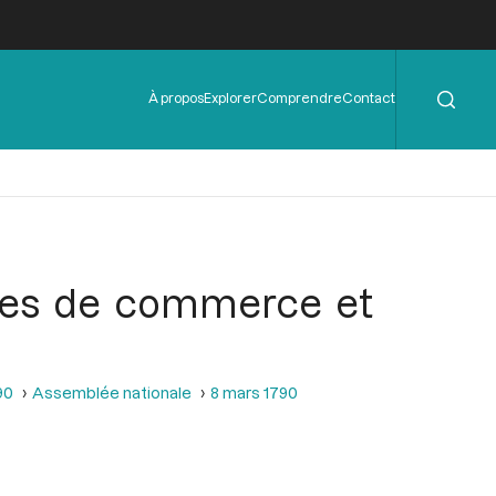
Rechercher
Menu
À propos
Explorer
Comprendre
Contact
de
l'en-
tête
illes de commerce et
90
Assemblée nationale
8 mars 1790