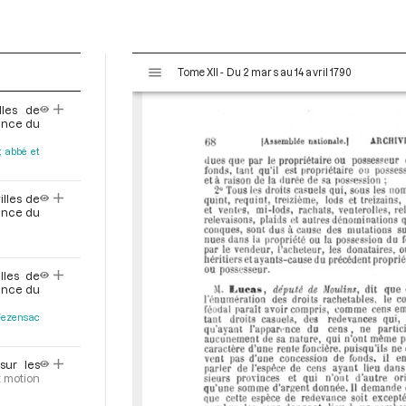
V
Tome XII - Du 2 mars au 14 avril 1790
i
s
lles de
u
éance du
a
, abbé et
l
i
s
illes de
e
éance du
u
r
M
lles de
i
éance du
r
Fezensac
a
d
o
sur les
t motion
r