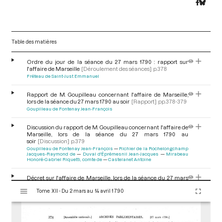
Table des matières
Ordre du jour de la séance du 27 mars 1790 : rapport sur
l'affaire de Marseille
[Déroulement des séances]
p.378
Fréteau de Saint-Just Emmanuel
Rapport de M. Goupilleau concernant l'affaire de Marseille,
lors de la séance du 27 mars 1790 au soir
[Rapport]
pp.378-379
Goupilleau de Fontenay Jean-François
Discussion du rapport de M. Goupilleau concernant l'affaire de
Marseille, lors de la séance du 27 mars 1790 au
soir
[Discussion]
p.379
Goupilleau de Fontenay Jean-François
Richier de la Rochelongchamp
Jacques-Raymond de
Duval d'Éprémesnil Jean-Jacques
Mirabeau
Honoré-Gabriel Riquetti, comte de
Castelanet Antoine
Décret sur l'affaire de Marseille, lors de la séance du 27 mars
V
1790 au soir
[Décret]
pp.379-380
Tome XII - Du 2 mars au 14 avril 1790
i
s
u