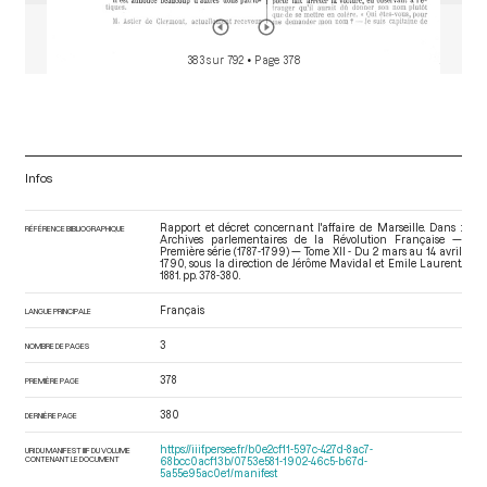
383 sur 792
• Page 378
Infos
Rapport et décret concernant l'affaire de Marseille. Dans :
RÉFÉRENCE BIBLIOGRAPHIQUE
Archives parlementaires de la Révolution Française —
Première série (1787-1799) — Tome XII - Du 2 mars au 14 avril
1790
, sous la direction de Jérôme Mavidal et Emile Laurent.
1881. pp. 378-380.
Français
LANGUE PRINCIPALE
3
NOMBRE DE PAGES
378
PREMIÈRE PAGE
380
DERNIÈRE PAGE
https://iiif.persee.fr/b0e2cf11-597c-427d-8ac7-
URI DU MANIFEST IIIF DU VOLUME
CONTENANT LE DOCUMENT
68bcc0acf13b/0753e581-1902-46c5-b67d-
5a55e95ac0e1/manifest