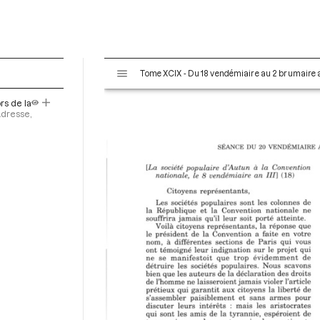
V
Tome XCIX - Du 18 vendémiaire au 2 brumaire an
i
s
rs de la
u
Adresse,
a
l
i
s
e
u
r
M
i
r
a
d
o