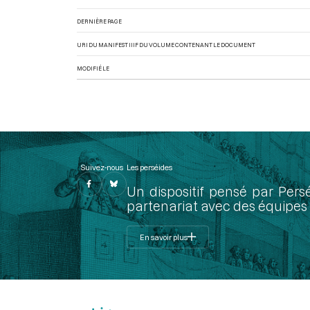
DERNIÈRE PAGE
URI DU MANIFEST IIIF DU VOLUME CONTENANT LE DOCUMENT
MODIFIÉ LE
Suivez-nous
Les perséides
Un dispositif pensé par Pers
partenariat avec des équipes 
En savoir plus