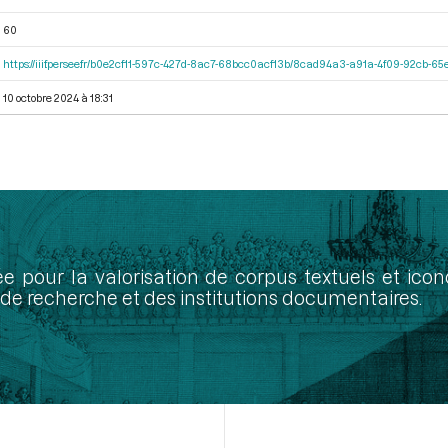
60
https://iiif.persee.fr/b0e2cf11-597c-427d-8ac7-68bcc0acf13b/8cad94a3-a91a-4f09-92cb-
10 octobre 2024 à 18:31
ée pour la valorisation de corpus textuels et ic
de recherche et des institutions documentaires.