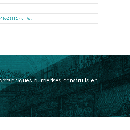
65e46c422660/manifest
onographiques numérisés construits en