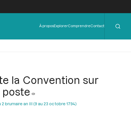
Rechercher
Menu
À propos
Explorer
Comprendre
Contact
de
l'en-
tête
ite la Convention sur
n poste
2 brumaire an III (9 au 23 octobre 1794)