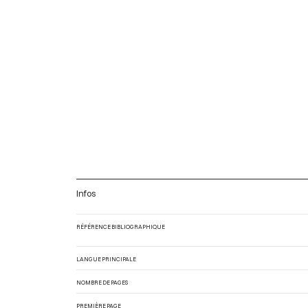
Infos
RÉFÉRENCE BIBLIOGRAPHIQUE
LANGUE PRINCIPALE
NOMBRE DE PAGES
PREMIÈRE PAGE