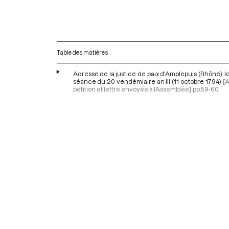
Table des matières
Adresse de la justice de paix d'Amplepuis (Rhône), lo
séance du 20 vendémiaire an III (11 octobre 1794)
[
pétition et lettre envoyée à l’Assemblée]
pp.59-60