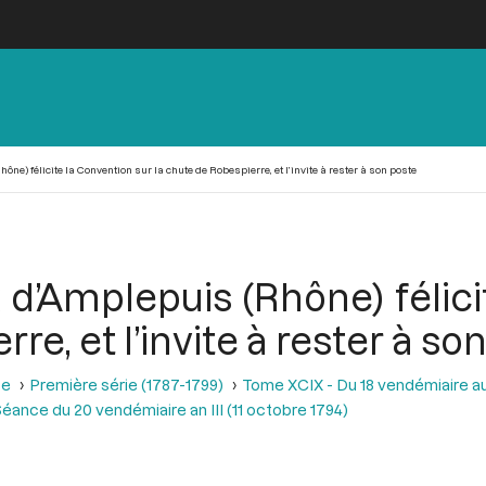
ône) félicite la Convention sur la chute de Robespierre, et l’invite à rester à son poste
ix d’Amplepuis (Rhône) félic
re, et l’invite à rester à so
se
Première série (1787-1799)
Tome XCIX - Du 18 vendémiaire au 
éance du 20 vendémiaire an III (11 octobre 1794)