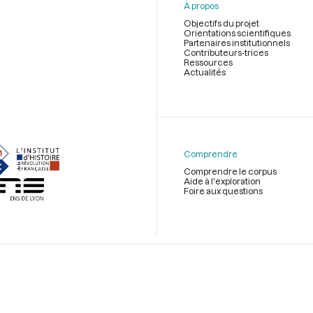
À propos
Objectifs du projet
Orientations scientifiques
Partenaires institutionnels
Contributeurs-trices
Ressources
Actualités
Menu
du
pied
de
Comprendre
page
Comprendre le corpus
Aide à l'exploration
Foire aux questions