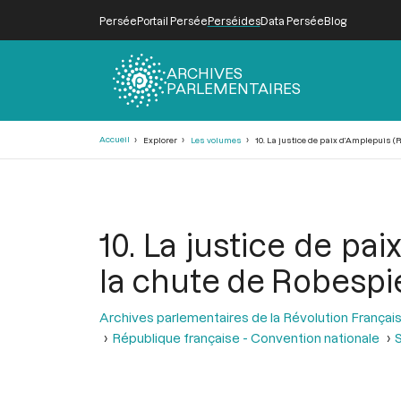
Persée
Portail Persée
Perséides
Data Persée
Blog
ARCHIVES
PARLEMENTAIRES
Fil
Accueil
Explorer
Les volumes
10. La justice de paix d’Amplepuis (Rh
d'Ariane
10. La justice de pa
la chute de Robespier
Archives parlementaires de la Révolution Françai
République française - Convention nationale
S