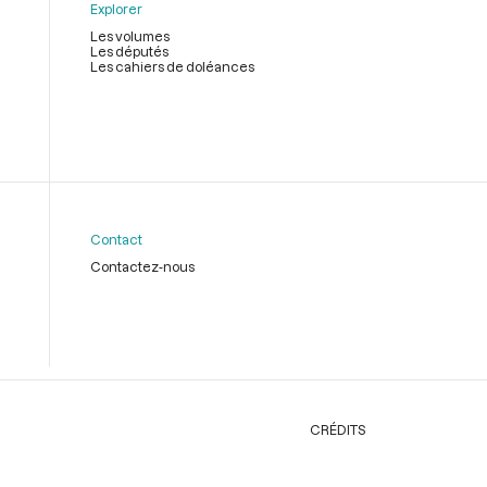
Explorer
Les volumes
Les députés
Les cahiers de doléances
Contact
Contactez-nous
CRÉDITS