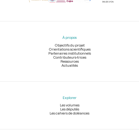
Menu
du
pied
À propos
de
page
Objectifs du projet
Orientations scientifiques
Partenaires institutionnels
Contributeurs-trices
Ressources
Actualités
Explorer
Les volumes
Les députés
Les cahiers de doléances