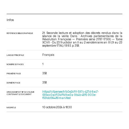
Infos
21. Seconde lecture et adoption des décrets rendus dans la
RÉFÉRENCE BIBLIOGRAPHIQUE
séance de la veille. Dans : Archives parlementaires de la
Révolution Française — Première série (1787-1799) — Tome
XCVII - Du 23 fructidor an II au 2 vendémiaire an III (9 au 23
septembre 1794)
. 1993. p. 358.
Français
LANGUE PRINCIPALE
1
NOMBRE DE PAGES
358
PREMIÈRE PAGE
358
DERNIÈRE PAGE
https://iiif.persee.fr/b0e2cf11-597c-427d-8ac7-
URI DU MANIFEST IIIF DU VOLUME
CONTENANT LE DOCUMENT
68bcc0acf13b/f1d1ce3a-9b4b-48f5-900e-
f551dd5f44f8/manifest
10 octobre 2024 à 18:30
MODIFIÉ LE