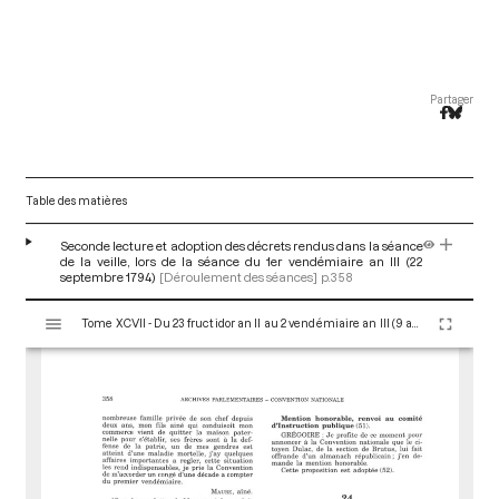
Partager
Table des matières
Seconde lecture et adoption des décrets rendus dans la séance
de la veille, lors de la séance du 1er vendémiaire an III (22
septembre 1794)
[Déroulement des séances]
p.358
V
Tome XCVII - Du 23 fructidor an II au 2 vendémiaire an III (9 au 23 septembre 1794)
i
s
u
a
l
i
s
e