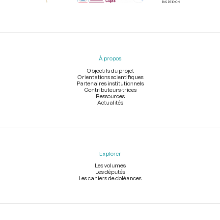
Menu
du
pied
À propos
de
page
Objectifs du projet
Orientations scientifiques
Partenaires institutionnels
Contributeurs-trices
Ressources
Actualités
Explorer
Les volumes
Les députés
Les cahiers de doléances