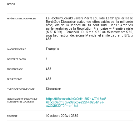
Infos
La Rochefoucauld Bayers Pierre Louis de, Le Chapelier Isaac
RÉFÉRENCE BIBLIOGRAPHIQUE
René Guy. Discussion autour de lettres saisies par la milice de
Sève, lors de la séance du 13 aout 1789. Dans : Archives
parlementaires de la Révolution Française — Première série
(1787-1799) — Tome VIII - Du 5 mai 1789 au 15 septembre 1789
,
sous la direction de Jérôme Mavidal et Emile Laurent. 1875. p.
433.
Français
LANGUE PRINCIPALE
1
NOMBRE DE PAGES
433
PREMIÈRE PAGE
433
DERNIÈRE PAGE
Discussion
TYPOLOGIE DOCUMENTAIRE
https://iiif.persee.fr/b0e2cf11-597c-427d-8ac7-
URI DU MANIFEST IIIF DU VOLUME
CONTENANT LE DOCUMENT
68bcc0acf13b/743e3cc4-2a21-4625-b494-
c4324f932ff0/manifest
10 octobre 2024 à 22:39
MODIFIÉ LE