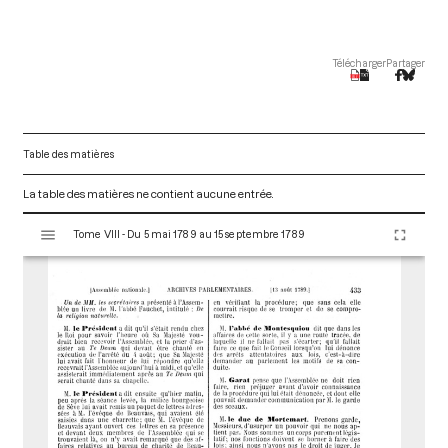
Télécharger
Partager
Table des matières
La table des matières ne contient aucune entrée.
V
Tome VIII - Du 5 mai 1789 au 15 septembre 1789
i
s
u
a
l
i
s
e
u
r
M